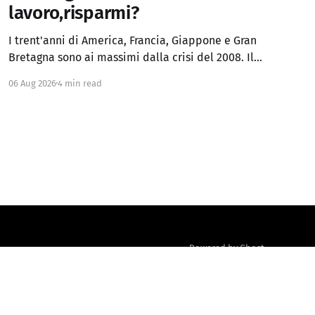
lavoro,risparmi?
I trent'anni di America, Francia, Giappone e Gran
Bretagna sono ai massimi dalla crisi del 2008. Il
Regno Unito ha superato anche i picchi del
06 Aug 2026
4 min read
panico fiscale del 2022. Chi sperava che, a
inflazione domata, i rendimenti tornassero ai
minimi degli anni 2010 ha già avuto la risposta
Powered by Ghost