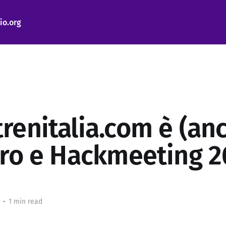
io.org
renitalia.com è (anc
uro e Hackmeeting 2
•
1 min read