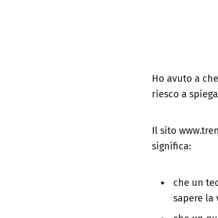
Ho avuto a che
riesco a spiega
Il sito www.tre
significa:
che un tec
sapere la