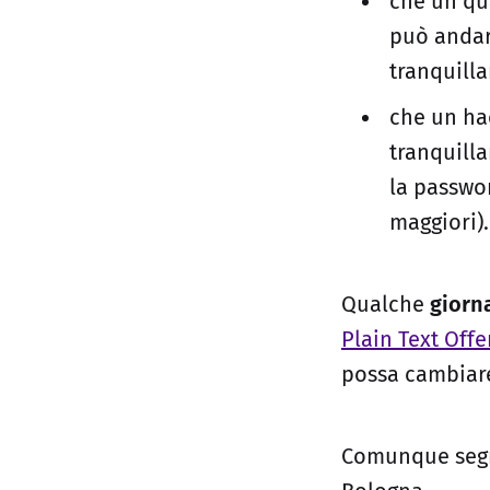
che un qu
può anda
tranquilla
che un hac
tranquilla
la passwor
maggiori).
Qualche
giorn
Plain Text Off
possa cambiar
Comunque segna