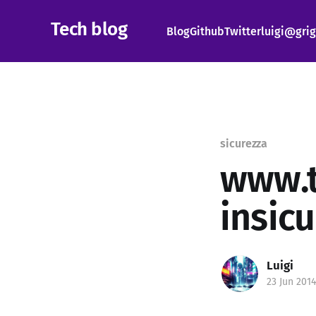
Tech blog
Blog
Github
Twitter
luigi@grig
sicurezza
www.t
insic
Luigi
23 Jun 2014