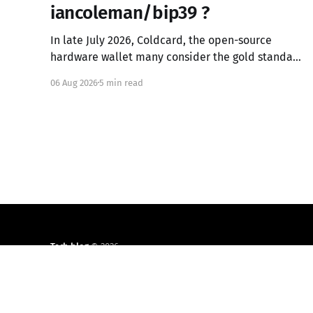
iancoleman/bip39 ?
In late July 2026, Coldcard, the open-source
hardware wallet many consider the gold standard
in Bitcoin security, failed in the worst possible
06 Aug 2026
5 min read
way. A firmware integration error from March 2021
had silently replaced the device's hardware
random number generator with a deterministic
software PRNG, seeded only from the
Tech blog
© 2026