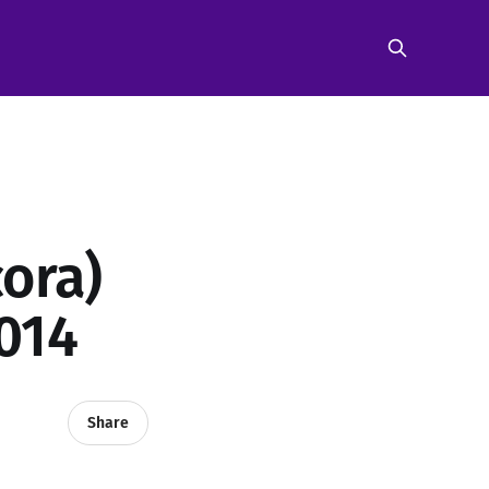
ora)
014
Share