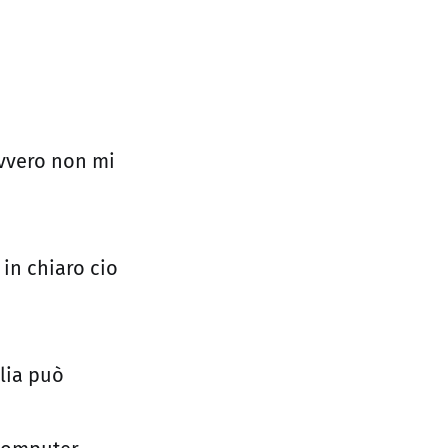
vvero non mi
 in chiaro cio
alia può