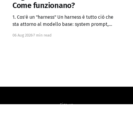
Come funzionano?
1. Cos'è un "harness" Un harness è tutto ciò che
sta attorno al modello base: system prompt,
definizione dei tool, logica di controllo (loop,
06 Aug 2026
7 min read
retry, branching), gestione del contesto, memoria
persistente, sub-agenti, criteri di stop, verifica
dei risultati. Claude Code, Codex, OpenCode e
simili sono di
Sign up