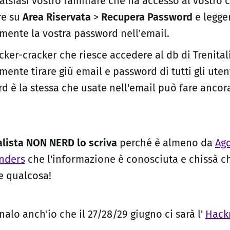
alsiasi vostro familiare che ha accesso al vostro
re su
Area Riservata
>
Recupera Password
e legge
mente la vostra password nell'email.
ker-cracker che riesce accedere al db di Trenita
mente tirare giù email e password di tutti gli uten
d è la stessa che usate nell'email può fare ancor
alista NON NERD lo scriva
perché è almeno da
Ag
enders
che l'informazione è conosciuta e chissà c
e qualcosa!
lo anch'io che il 27/28/29 giugno ci sarà l'
Hack