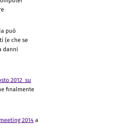
 computer
re
lia può
ti (e che se
a danni
osto 2012 su
he finalmente
meeting 2014
a