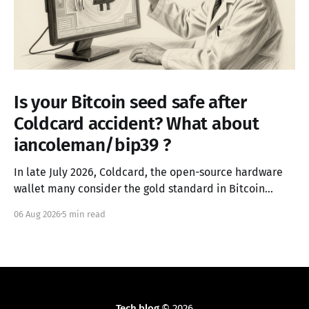
Is your Bitcoin seed safe after
Coldcard accident? What about
iancoleman/bip39 ?
In late July 2026, Coldcard, the open-source hardware
wallet many consider the gold standard in Bitcoin
security, failed in the worst possible way. A firmware
06 Aug 2026
5 min read
integration error from March 2021 had silently replaced
the device's hardware random number generator with
a deterministic software PRNG, seeded only from the
Tech blog
© 2026