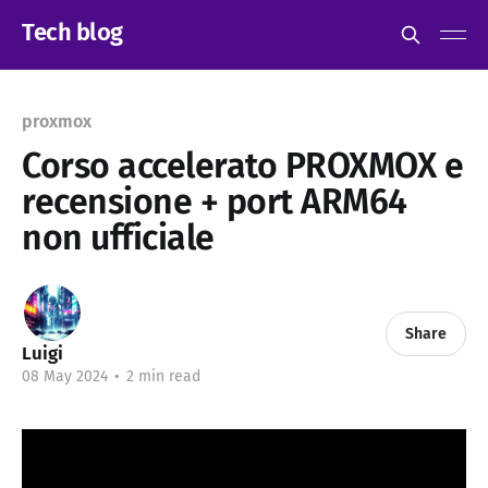
Tech blog
proxmox
Corso accelerato PROXMOX e
recensione + port ARM64
non ufficiale
Share
Luigi
08 May 2024
•
2 min read