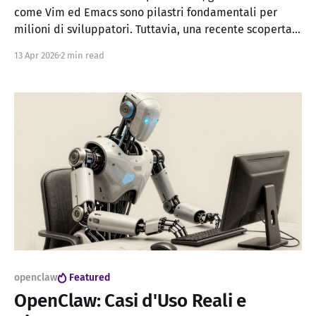
come Vim ed Emacs sono pilastri fondamentali per
milioni di sviluppatori. Tuttavia, una recente scoperta
ha scosso la comunità: l'intelligenza artificiale Claude è
13 Apr 2026
2 min read
riuscita a identificare delle vulnerabilità critiche che
potrebbero permettere l'esecuzione di codice remoto
openclaw
Featured
OpenClaw: Casi d'Uso Reali e