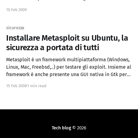
crittografate) e Luks/Truecrypt(per partizioni
10 Feb 2009
crittografate).
sicurezza
Installare Metasploit su Ubuntu, la
sicurezza a portata di tutti
Metasploit è un framework multipiattaforma (Windows,
Linux, Mac, Freebsd,..) per testare gli exploit. Insieme al
framework è anche presente una GUI nativa in Gtk per
la gioia di hacker, hax0r, maniaci della sicurezza e
15 Feb 2008
1 min read
script-kiddies. Nonostante sia un programma di nicchia,
la GUI è molto curata e automatizza di molto
Tech blog
© 2026