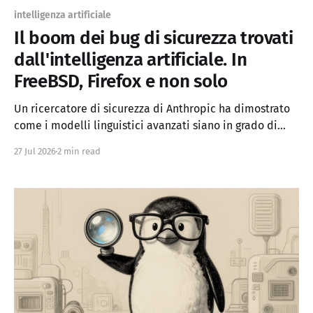
intelligenza artificiale
Il boom dei bug di sicurezza trovati
dall'intelligenza artificiale. In
FreeBSD, Firefox e non solo
Un ricercatore di sicurezza di Anthropic ha dimostrato
come i modelli linguistici avanzati siano in grado di
trovare e sfruttare vulnerabilità software in modo
27 Jul 2026
2 min read
completamente autonomo, senza intervento umano.
Non una singola sequenza di tasti è stata digitata: al
modello è stato semplicemente chiesto di trovare
exploit. Il Salto di