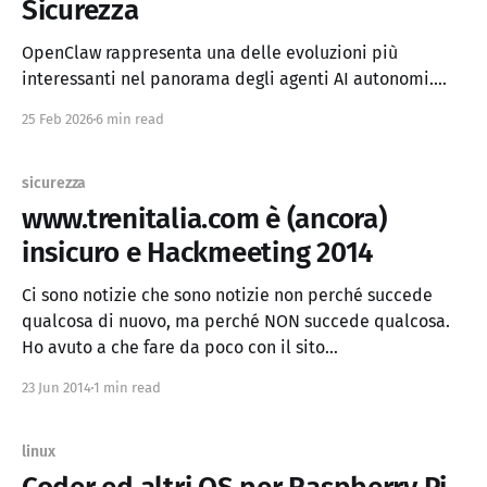
Sicurezza
OpenClaw rappresenta una delle evoluzioni più
interessanti nel panorama degli agenti AI autonomi.
Questo strumento permette di trasformare un semplice
25 Feb 2026
6 min read
chatbot in un vero e proprio impiegato virtuale in grado
di gestire operazioni complesse, automatizzare
workflow e integrarsi con sistemi aziendali reali. In
sicurezza
questa guida esploreremo i casi d'
www.trenitalia.com è (ancora)
insicuro e Hackmeeting 2014
Ci sono notizie che sono notizie non perché succede
qualcosa di nuovo, ma perché NON succede qualcosa.
Ho avuto a che fare da poco con il sito
www.trenitalia.com e davvero non mi riesco a spiegare
23 Jun 2014
1 min read
tutta questa inerzia, incapacità e indifferenza: Il sito
www.trenitalia.com salva ANCORA
linux