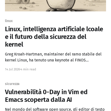
linux
Linux, intelligenza artificiale lcoale
e il futuro della sicurezza del
kernel
Greg Kroah-Hartman, maintainer del ramo stabile del
kernel Linux, ha tenuto una keynote al FINOS
sull'impatto degli LLM nel mondo dell'open source. Il
14 Jul 2026
4 min read
suo messaggio e chiaro: non e magia, e solo ingegneria.
Il kernel non si ferma Linux gira su tutto. Il suo compito
e
sicurezza
Vulnerabilità 0-Day in Vim ed
Emacs scoperta dalla AI
Nel mondo del software open source, gli editor di testo