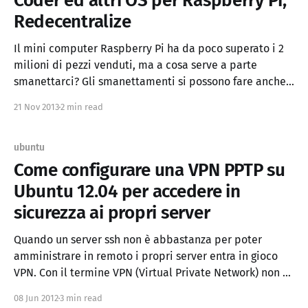
Coder ed altri OS per Raspberry Pi,
Redecentralize
Il mini computer Raspberry Pi ha da poco superato i 2
milioni di pezzi venduti, ma a cosa serve a parte
smanettarci? Gli smanettamenti si possono fare anche
con una macchina virtuale, un Linux Container LXC /
21 Nov 2013
2 min read
Docker o un hosting web gratuito! In questo post
raccolgo alcuni sistemi operativi ad-hoc
ubuntu
Come configurare una VPN PPTP su
Ubuntu 12.04 per accedere in
sicurezza ai propri server
Quando un server ssh non è abbastanza per poter
amministrare in remoto i propri server entra in gioco
VPN. Con il termine VPN (Virtual Private Network) non si
intende una tecnologia in particolare ma una serie di
08 Jun 2012
3 min read
protocolli come PPTP, IPsec, L2TP, (qui i pro e contro