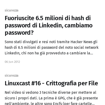
delle varie tecnologie)
sicurezza
Fuoriuscite 6.5 milioni di hash di
password di Linkedin, cambiamo
password?
Sono stati divulgati e resi noti tramite Hacker News gli
hash di 6.5 milioni di password del noto social network
LinkedIn, chi non ha già provveduto a cambiare la
password è caldamente invitato a farlo perché questi
06 Jun 2012
hash erano senza salt, quindi non ci va molto a ritrovare
la
sicurezza
Linuxcast #16 - Crittografia per File
Nel video si vedono 3 tecniche diverse per mettere al
sicuro i propri dati. La prima è GPG, che è già presente
nell'ambiente, le altre sono Encfs (per fare cartelle