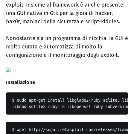
exploit. Insieme al framework è anche presente
una GUI nativa in Gtk per la gioia di hacker,
hax0r, maniaci della sicurezza e script-kiddies.
Nonostante sia un programma di nicchia, la GUI è
molto curata e automatizza di molto la
configurazione e il monitoraggio degli exploit.
Installazione
$ sudo apt-get install libglade2-ruby sqlite3 libsq
libdbd-sqlite3-ruby1.8 libopenssl-ruby subversion
$ wget http://sugar.metasploit.com/releases/framewo