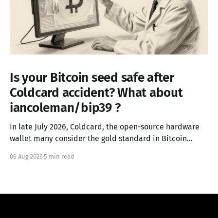
Is your Bitcoin seed safe after
Coldcard accident? What about
iancoleman/bip39 ?
In late July 2026, Coldcard, the open-source hardware
wallet many consider the gold standard in Bitcoin
security, failed in the worst possible way. A firmware
06 Aug 2026
5 min read
integration error from March 2021 had silently replaced
the device's hardware random number generator with
a deterministic software PRNG, seeded only from the