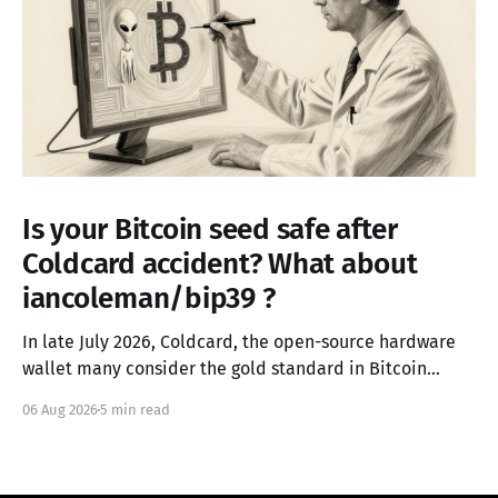
Is your Bitcoin seed safe after
Coldcard accident? What about
iancoleman/bip39 ?
In late July 2026, Coldcard, the open-source hardware
wallet many consider the gold standard in Bitcoin
security, failed in the worst possible way. A firmware
06 Aug 2026
5 min read
integration error from March 2021 had silently replaced
the device's hardware random number generator with
a deterministic software PRNG, seeded only from the