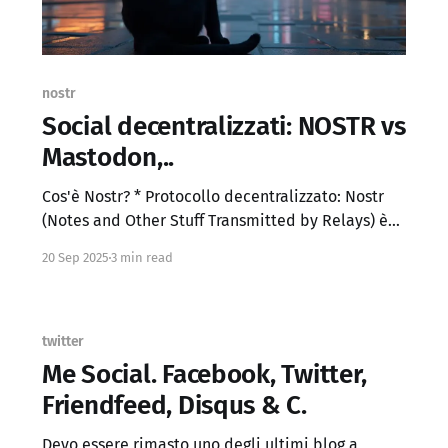
nostr
Social decentralizzati: NOSTR vs
Mastodon,..
Cos'è Nostr? * Protocollo decentralizzato: Nostr
(Notes and Other Stuff Transmitted by Relays) è
un protocollo aperto che consente la
20 Sep 2025
3 min read
comunicazione senza dipendere da server
centralizzati. Utilizza chiavi pubbliche/private
per l'identità e la firma digitale dei messaggi. *
Relay: I messaggi (chiamati "note") vengono
twitter
trasmessi
Me Social. Facebook, Twitter,
Friendfeed, Disqus & C.
Devo essere rimasto uno degli ultimi blog a