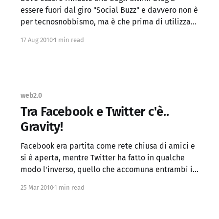
essere fuori dal giro "Social Buzz" e davvero non è
per tecnosnobbismo, ma è che prima di utilizzare
questi nuovi media per il blog volevo essere
17 Aug 2010
1 min read
sicuro che davvero potessero essere utili e non
solo un mezzo ridondante e dispersivo
web2.0
Tra Facebook e Twitter c'è..
Gravity!
Facebook era partita come rete chiusa di amici e
si è aperta, mentre Twitter ha fatto in qualche
modo l'inverso, quello che accomuna entrambi i
social network è che (IHMO) è davvero difficile
25 Mar 2010
1 min read
seguire le proprie passioni in maniera efficace,
perché c'è troppo "rumore"