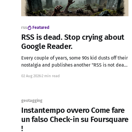
rss
Featured
RSS is dead. Stop crying about
Google Reader.
Every couple of years, some 90s kid dusts off their
nostalgia and publishes another "RSS is not dead,
long live RSS" essay. The web was anarchy and
02 Aug 2026
2 min read
freedom, decentralized. Google Reader was
fantastic. And honestly, some of that is true. I miss
my spam emails about v1agr4 and
geotagging
Instantempo ovvero Come fare
un falso Check-in su Foursquare
!