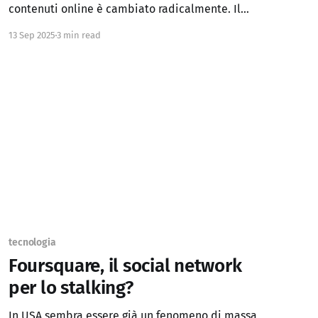
contenuti online è cambiato radicalmente. Il
dibattito che si è svolto su questo forum
13 Sep 2025
3 min read
evidenzia tre grandi tendenze: 1. La scomparsa
del blog come principale canale di scoperta 2.
L’emergere di piattaforme basate su video
tecnologia
Foursquare, il social network
per lo stalking?
In USA sembra essere già un fenomeno di massa,