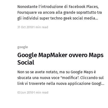
Nonostante l'introduzione di Facebook Places,
Foursquare va ancora alla grande soprattutto tra
gli individui super techno geek social media
expert. Se vi sentite frustrati e invidiosi perché il
31 Oct 2010
1 min read
vostro blogger di fiducia ha appeno preso il
badge "HaiGirato15PubInUnSoloSabatoSera"
oppure
"Sei145giorniCheSeiFupriCasaAttentoCheTeLaSval
google
igiano" non dovete disperarvi perché
Google MapMaker ovvero Maps
Social
Non so se avete notato, ma su Google Maps è
sbucata una nuova voce "modifica". Cliccando sul
link vi troverete nella nuova applicazione Google
MapMaker, che non tratta di modifiche personali
03 Jun 2010
1 min read
alle mappe, ma proprio di modifiche pubbliche
visibili a tutti. Una trasformazione notevole che
trasformerà tutti in