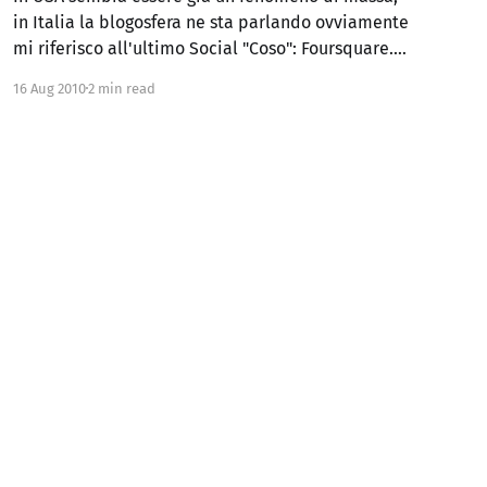
in Italia la blogosfera ne sta parlando ovviamente
mi riferisco all'ultimo Social "Coso": Foursquare.
Credo di essere rimasto uno degli ultimi blog a
16 Aug 2010
2 min read
non esporre badge di Twitter, Facebook et similia,
comunque mi sono deciso a provare