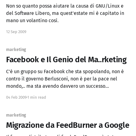
Non so quanto possa aiutare la causa di GNU/Linux e
del Software Libero, ma quest'estate mi è capitato in
mano un volantino così.
12 Sep 2009
marketing
Facebook e Il Genio del Ma..rketing
C'è un gruppo su Facebook che sta spopolando, non è
contro il governo Berlusconi, non è per la pace nel
mondo,.. ma sta avendo davvero un successo
incredibile. In poche ore è passato da 86.000 a più di
04 Feb 2009
1 min read
126.000 iscritti e la sua crescita sembra inarrestabile,
marketing
Migrazione da FeedBurner a Google