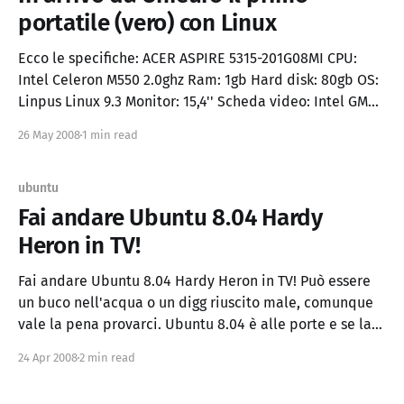
portatile (vero) con Linux
Ecco le specifiche: ACER ASPIRE 5315-201G08MI CPU:
Intel Celeron M550 2.0ghz Ram: 1gb Hard disk: 80gb OS:
Linpus Linux 9.3 Monitor: 15,4'' Scheda video: Intel GMA
X3100 webcam, dvdrw wlan prezzo: 399€ Un portatile
26 May 2008
1 min read
analogo con Windows Vista.. Acer Extensa 5220 CPU:
Intel Celeron 530
ubuntu
Fai andare Ubuntu 8.04 Hardy
Heron in TV!
Fai andare Ubuntu 8.04 Hardy Heron in TV! Può essere
un buco nell'acqua o un digg riuscito male, comunque
vale la pena provarci. Ubuntu 8.04 è alle porte e se la
notizia venisse considerata dai media tradizionali
24 Apr 2008
2 min read
sarebbe un salto di qualità. Se non l'