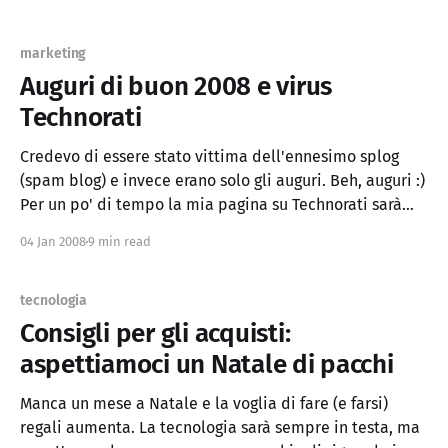
marketing
Auguri di buon 2008 e virus
Technorati
Credevo di essere stato vittima dell'ennesimo splog
(spam blog) e invece erano solo gli auguri. Beh, auguri :)
Per un po' di tempo la mia pagina su Technorati sarà
praticamente inutile.
04 Jan 2008
9 min read
MMMMMNNNNNNNNNNNDDD88DD88DDDDDNNNNNNNN
MMMMMMMMMMMMMMMMMMMMMM
MMMMMNNNNNNNDDNNDDDDDDDDDDDDDDNNNNNNNN
tecnologia
NMMMMMMMMMMMMMMMMMMMMM
Consigli per gli acquisti:
MMMMMMNNNNNNNNNNDDDDDDDDDDDDDDDNNNNNN
aspettiamoci un Natale di pacchi
NNNMMMMMMMMMMMMMMMMMMMM
MMMMMNNNNNNNNNNNNDDDDDDDDDDD8DDNNNNNNN
Manca un mese a Natale e la voglia di fare (e farsi)
NNNMMMMMMMMMMMMMMMMMMM
regali aumenta. La tecnologia sarà sempre in testa, ma
MMMMNNNNNNNNNNNNNNNDDDDDDDDD8DNNNNNNN