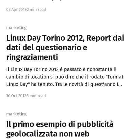
americani. Ieri c'è stato un interessante evento
08 Apr 2013
2 min read
dedicato a startup wannabe e come in altre occasioni è
marketing
Linux Day Torino 2012, Report dai
dati del questionario e
ringraziamenti
Il Linux Day Torino 2012 è passato e nonostante il
cambio di location si può dire che il rodato "Format
Linux Day" ha tenuto. Tra le novità di quest'anno i
volontari di supporto, le riprese professionali dei talk e
30 Oct 2012
3 min read
il questionario, oltre al classico LIP (Linux
marketing
Il primo esempio di pubblicità
geolocalizzata non web