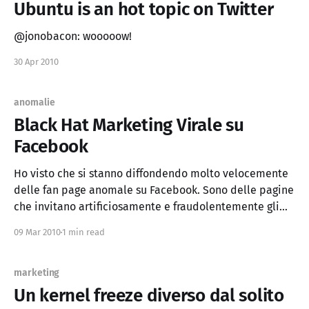
Ubuntu is an hot topic on Twitter
@jonobacon: wooooow!
30 Apr 2010
anomalie
Black Hat Marketing Virale su
Facebook
Ho visto che si stanno diffondendo molto velocemente
delle fan page anomale su Facebook. Sono delle pagine
che invitano artificiosamente e fraudolentemente gli
utenti a diventare fan. Il funzionamento è banale
09 Mar 2010
1 min read
quanto efficace. Si crea una pagina tipo: Lo sapevi che
sai che 1 utente su 2 è Stupido?, poi
marketing
Un kernel freeze diverso dal solito