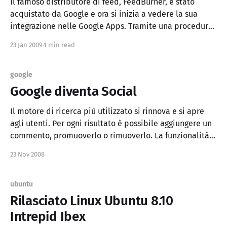
Il famoso distributore di feed, FeedBurner, è stato
acquistato da Google e ora si inizia a vedere la sua
integrazione nelle Google Apps. Tramite una procedura
di migrazione è possibile passare dall'account attuale
23 Jan 2009
1 min read
a uno Google. Non ci sono attualmente grandi vantaggi,
ma qualche novità si nota. * Crollo
google
Google diventa Social
Il motore di ricerca più utilizzato si rinnova e si apre
agli utenti. Per ogni risultato è possibile aggiungere un
commento, promuoverlo o rimuoverlo. La funzionalità è
chiamata SearchWiki e per ora è disponibile solo su
23 Nov 2008
Google Internazionale (in Inglese) dopo aver fatto il log
in. Questa piccola modifica darà
ubuntu
Rilasciato Linux Ubuntu 8.10
Intrepid Ibex