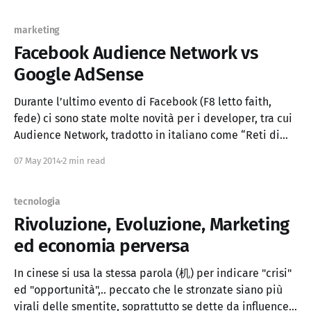
modo appropriato sui dispotivi touch quali,
marketing
Facebook Audience Network vs
Google AdSense
Durante l’ultimo evento di Facebook (F8 letto faith,
fede) ci sono state molte novità per i developer, tra cui
Audience Network, tradotto in italiano come “Reti di
pubblico”. Non è stato mai detto ufficialmente ma,
07 May 2014
2 min read
viste le dimensioni Facebook, “Audience” potrebbe
essere davvero una credibile “ads network” alternativa
ad
tecnologia
Rivoluzione, Evoluzione, Marketing
ed economia perversa
In cinese si usa la stessa parola (机) per indicare "crisi"
ed "opportunità",.. peccato che le stronzate siano più
virali delle smentite, soprattutto se dette da influencer