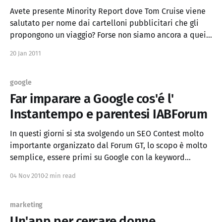
Avete presente Minority Report dove Tom Cruise viene
salutato per nome dai cartelloni pubblicitari che gli
propongono un viaggio? Forse non siamo ancora a quei
livelli ma dopo i monumenti e i palazzi
20 Jan 2011
"perennemente" tappezzati di cartelloni pubblicitari
ora anche sulle auto si aprono nuovi spazi e nuovi
google
Far imparare a Google cos'é l'
Instantempo e parentesi IABForum
In questi giorni si sta svolgendo un SEO Contest molto
importante organizzato dal Forum GT, lo scopo è molto
semplice, essere primi su Google con la keyword
"instantempo" entro il 6 dicembre (e rimanerci).
04 Nov 2010
2 min read
Nessuna regola, tutto è lecito. Sì, ma cos'é l'
Instantempo? L&
marketing
Un'app per cercare donne