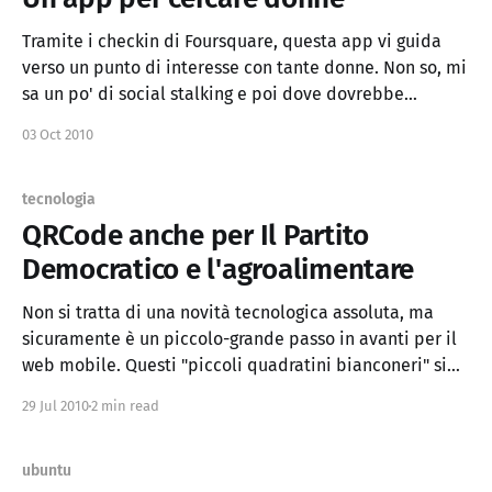
Tramite i checkin di Foursquare, questa app vi guida
verso un punto di interesse con tante donne. Non so, mi
sa un po' di social stalking e poi dove dovrebbe
puntare se non nelle vie delle shopping o nei reparti di
03 Oct 2010
ginecologia degli ospedali? :D Il sito è Wheretheladies.
tecnologia
QRCode anche per Il Partito
Democratico e l'agroalimentare
Non si tratta di una novità tecnologica assoluta, ma
sicuramente è un piccolo-grande passo in avanti per il
web mobile. Questi "piccoli quadratini bianconeri" si
stanno avendo sempre più successo anche in contesti
29 Jul 2010
2 min read
inusuali e ovviamente lo scopo di questo articolo non è
di parlare della politica del
ubuntu