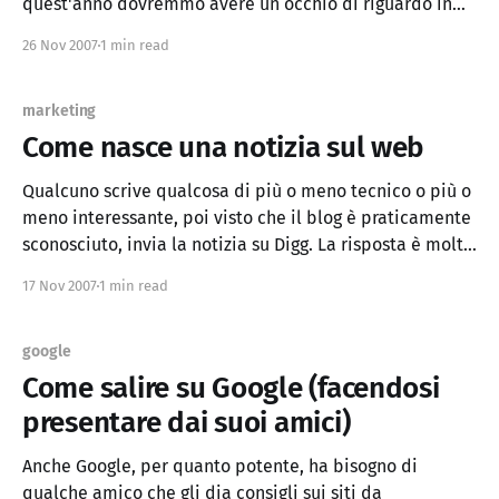
quest'anno dovremmo avere un occhio di riguardo in
NNNMMMMMMMMMMMM
più. Il pericolo non arriva tanto da ipod, palmari,
26 Nov 2007
1 min read
navigatori, cellulari,.. ma dal caro pc di casa. Se
avevate
marketing
Come nasce una notizia sul web
Qualcuno scrive qualcosa di più o meno tecnico o più o
meno interessante, poi visto che il blog è praticamente
sconosciuto, invia la notizia su Digg. La risposta è molto
fredda, e scalare Digg non è più come una volta che
17 Nov 2007
1 min read
bastava scrivere "10 modi per ..." per essere
google
Come salire su Google (facendosi
presentare dai suoi amici)
Anche Google, per quanto potente, ha bisogno di
qualche amico che gli dia consigli sui siti da