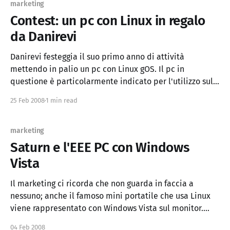
marketing
Contest: un pc con Linux in regalo
da Danirevi
Danirevi festeggia il suo primo anno di attività
mettendo in palio un pc con Linux gOS. Il pc in
questione è particolarmente indicato per l'utilizzo sul
web e ha un consumo ridotto. Caratteristiche tecniche:
25 Feb 2008
1 min read
CPU: Intel Celeron 420 1.6Ghz 800fsb 512K Cache Scheda
madre: Asrock Conroe1333-D667 Chipset
marketing
Saturn e l'EEE PC con Windows
Vista
Il marketing ci ricorda che non guarda in faccia a
nessuno; anche il famoso mini portatile che usa Linux
viene rappresentato con Windows Vista sul monitor.
Saturn è proprio su un'altro pianeta...
04 Feb 2008