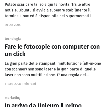
Potete scaricare la iso e qui le novità. Tra le altre
notizie, Ubuntu si avvia a superare stabilmente il
termine Linux ed è disponibile nei supermercati il
primo netbook venduto con Linux Ubuntu. Che dire,
30 Oct 2008
quest'anno non sarà l'ennesimo anno di Linux sui
desktop, ma sarà
tecnologia
Fare le fotocopie con computer con
un click
La gran parte delle stampanti multifunzione (all-in-one
con scanner) non sono laser e la gran parte di quelle
laser non sono multifunzione. E' una regola del
mercato: "divide et impera". Le multifunzione laser le
11 Sep 2008
1 min read
paghi più della somma di una laser + scanner, se le
trovi, mentre le
marketing
In arrivo da Unieuro il primo