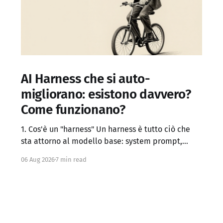
AI Harness che si auto-
migliorano: esistono davvero?
Come funzionano?
1. Cos'è un "harness" Un harness è tutto ciò che
sta attorno al modello base: system prompt,
definizione dei tool, logica di controllo (loop,
06 Aug 2026
7 min read
retry, branching), gestione del contesto, memoria
persistente, sub-agenti, criteri di stop, verifica
dei risultati. Claude Code, Codex, OpenCode e
simili sono di