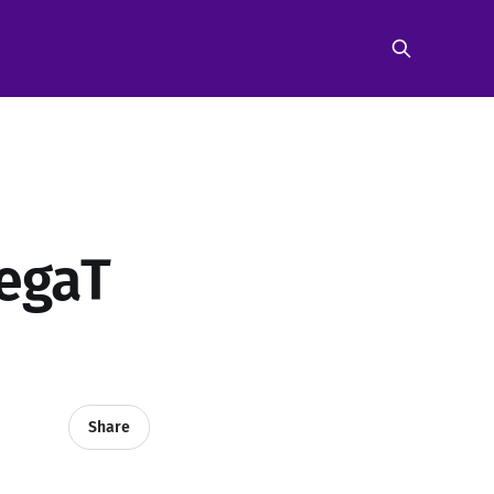
egaT
Share