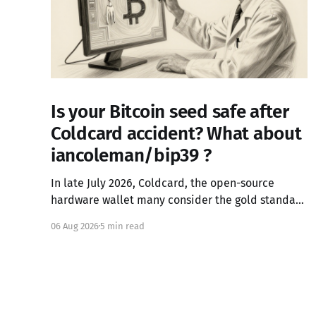
Is your Bitcoin seed safe after
Coldcard accident? What about
iancoleman/bip39 ?
In late July 2026, Coldcard, the open-source
hardware wallet many consider the gold standard
in Bitcoin security, failed in the worst possible
06 Aug 2026
5 min read
way. A firmware integration error from March 2021
had silently replaced the device's hardware
random number generator with a deterministic
software PRNG, seeded only from the