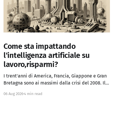
Come sta impattando
l'intelligenza artificiale su
lavoro,risparmi?
I trent'anni di America, Francia, Giappone e Gran
Bretagna sono ai massimi dalla crisi del 2008. Il
Regno Unito ha superato anche i picchi del
06 Aug 2026
4 min read
panico fiscale del 2022. Chi sperava che, a
inflazione domata, i rendimenti tornassero ai
minimi degli anni 2010 ha già avuto la risposta