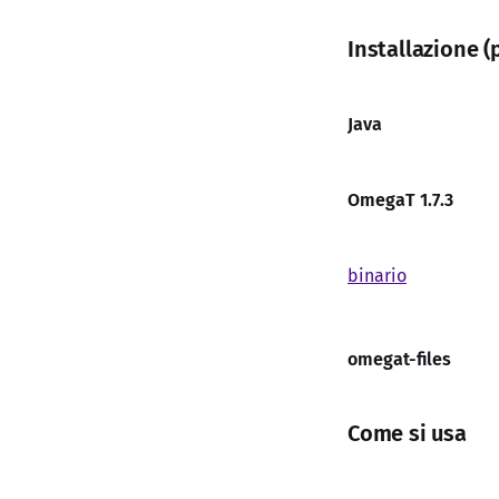
Installazione (
Java
OmegaT 1.7.3
binario
omegat-files
Come si usa