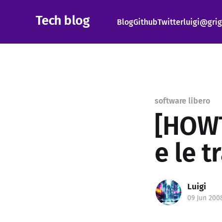
Tech blog
Blog
Github
Twitter
luigi@grig
software libero
[HOW
e le t
Luigi
09 Jun 200