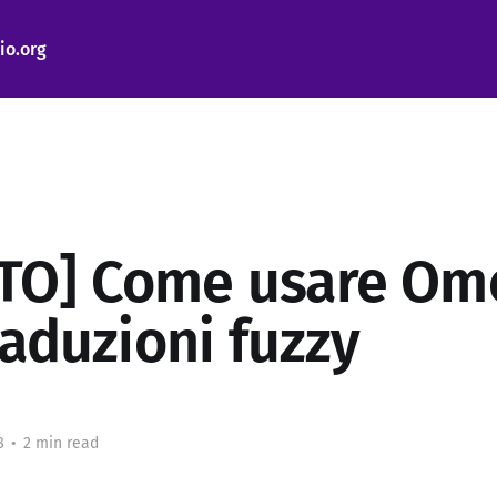
io.org
TO] Come usare Om
raduzioni fuzzy
8
•
2 min read