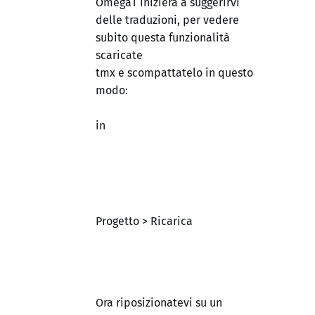
OmegaT inizierà a suggerirvi
delle traduzioni, per vedere
subito questa funzionalità
scaricate
tmx e scompattatelo in questo
modo:
in
Progetto > Ricarica
Ora riposizionatevi su un