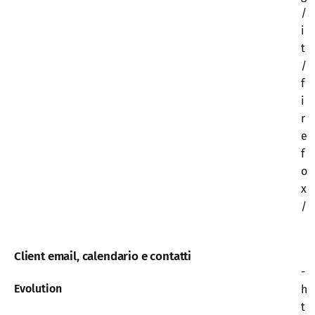
/
i
t
/
f
i
r
e
f
o
x
/
Client email, calendario e contatti
-
Evolution
h
t