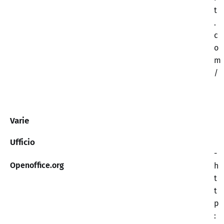
t
.
c
o
m
/
Varie
Ufficio
-
Openoffice.org
h
t
t
p
: