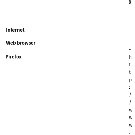
g
Internet
Web browser
-
Firefox
h
t
t
p
:
/
/
w
w
w
.