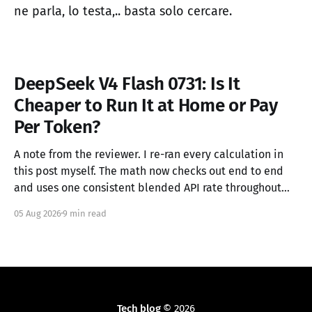
ne parla, lo testa,.. basta solo cercare.
DeepSeek V4 Flash 0731: Is It
Cheaper to Run It at Home or Pay
Per Token?
A note from the reviewer. I re-ran every calculation in
this post myself. The math now checks out end to end
and uses one consistent blended API rate throughout
(see section 4). I couldn't independently verify external
05 Aug 2026
9 min read
claims like the model specs, API pricing, Unsloth's GGUF
Tech blog
© 2026