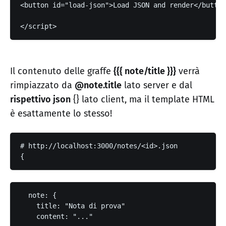
<button id="load-json">Load JSON and render</button
</script> 
Il contenuto delle graffe
{{{ note/title }}}
verrà
rimpiazzato da
@note.title
lato server e dal
rispettivo json
{} lato client, ma il template HTML
è esattamente lo stesso!
# http://localhost:3000/notes/<id>.json
{
  note: {

    title: "Nota di prova"
    content: "..." 