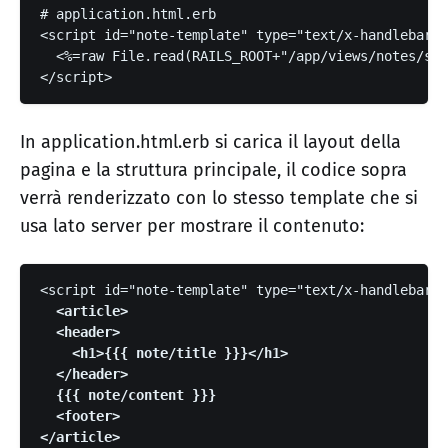
# application.html.erb
<script 
id=
"note-template"
type=
"text/x-handlebars-
<%=
raw
File
.
read
(
RAILS_ROOT
+
"/app/views/notes/sho
</script>
In application.html.erb si carica il layout della
pagina e la struttura principale, il codice sopra
verrà renderizzato con lo stesso template che si
usa lato server per mostrare il contenuto:
  <article>

  <header>

    <h1>{{{ note/title }}}</h1>

  </header>

  {{{ note/content }}}

  <footer>

</article>