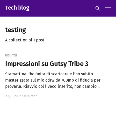
Tech blog
testing
A collection of 1 post
ubuntu
Impressioni su Gutsy Tribe 3
Stamattina l'ho finita di scaricare e l'ho subito
masterizzata sul mio cdrw da 700mb di fiducia per
provarla. Riavvio col livecd inserito, non cambio
assolutamente nulla e subito mi trovo il desktop alla
20 Jul 2007
2 min read
risoluzione massima 1280x1024, che però non è quella
che uso di solito perché