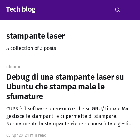
Tech blog
stampante laser
A collection of 3 posts
ubuntu
Debug di una stampante laser su
Ubuntu che stampa male le
sfumature
CUPS è il software opensource che su GNU/Linux e Mac
gestisce le stampanti e ci permette di stampare.
Normalmente la stampante viene riconosciuta e gestita
da un driver *.PPD, ma in alcuni casi la qualità di
05 Apr 2012
1 min read
stampa può non essere soddisfacente oppure vogliamo