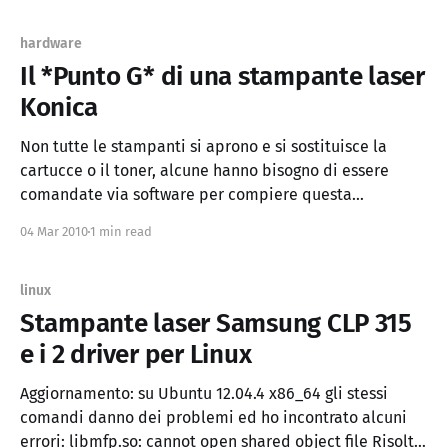
comparare diversi driver tra loro, che
hardware
Il *Punto G* di una stampante laser
Konica
Non tutte le stampanti si aprono e si sostituisce la
cartucce o il toner, alcune hanno bisogno di essere
comandate via software per compiere questa
operazione basilare perché devono ruotare le cartucce.
04 Mar 2010
1 min read
In questo caso sto parlando della stampante laser
Kononica-Minolta Magicolor 2300W che funziona su
Windows e Linux, ma
linux
Stampante laser Samsung CLP 315
e i 2 driver per Linux
Aggiornamento: su Ubuntu 12.04.4 x86_64 gli stessi
comandi danno dei problemi ed ho incontrato alcuni
errori: libmfp.so: cannot open shared object file Risolto