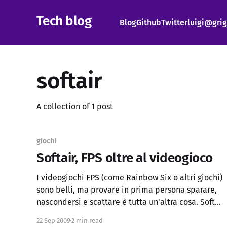
Tech blog
Blog
Github
Twitter
luigi@grig
softair
A collection of 1 post
giochi
Softair, FPS oltre al videogioco
I videogiochi FPS (come Rainbow Six o altri giochi)
sono belli, ma provare in prima persona sparare,
nascondersi e scattare è tutta un'altra cosa. Softair
(o Air Soft in inglese) è una simulazione militare
22 Sep 2009
2 min read
fatta con pistole e fucili ad aria compressa e per