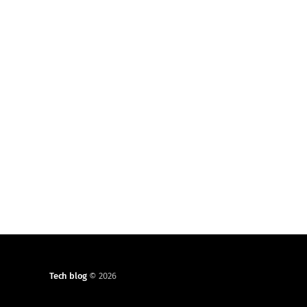
quanto possa sembrare realistica
Tech blog
© 2026