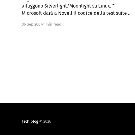
affliggono Silverlight/Moonlight su Linux. *
Microsoft darà a Novell il codice della test suite di
Silverlight e le specifiche, quindi Moonlight e
06 Sep 2007
1 min read
Silverlight dovrebbero comportarsi allo stesso
modo. * Microsoft distribuirà dal proprio sito i
codec proprietari per poter vedere i video in
Tech blog
© 2026