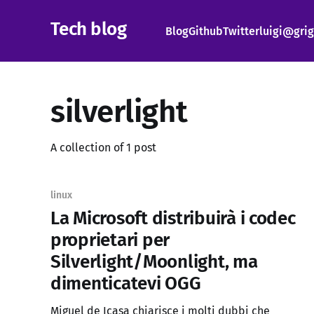
Tech blog
Blog
Github
Twitter
luigi@grig
silverlight
A collection of 1 post
linux
La Microsoft distribuirà i codec
proprietari per
Silverlight/Moonlight, ma
dimenticatevi OGG
Miguel de Icasa chiarisce i molti dubbi che