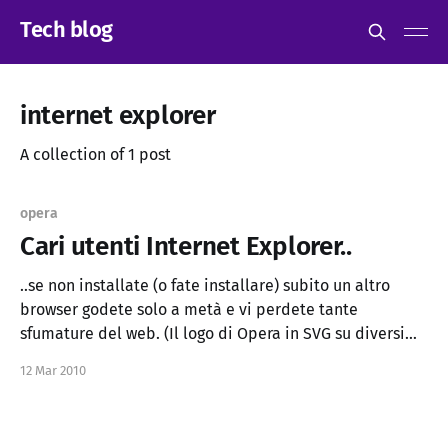
Tech blog
internet explorer
A collection of 1 post
opera
Cari utenti Internet Explorer..
..se non installate (o fate installare) subito un altro
browser godete solo a metà e vi perdete tante
sfumature del web. (Il logo di Opera in SVG su diversi
browser) Per tutti gli altri vi suggerisco di provare
12 Mar 2010
questo esempio su SVG Wow che non richiede flash ed è
tutto