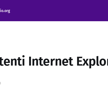
io.org
tenti Internet Explor
0