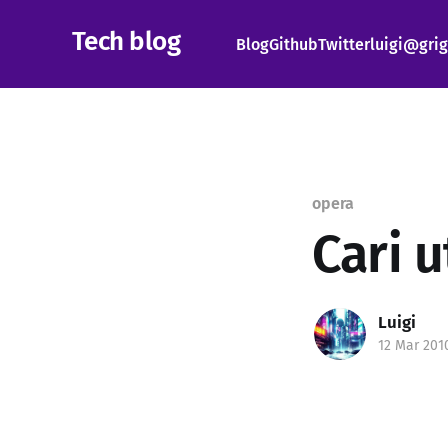
Tech blog
Blog
Github
Twitter
luigi@grig
opera
Cari u
Luigi
12 Mar 201