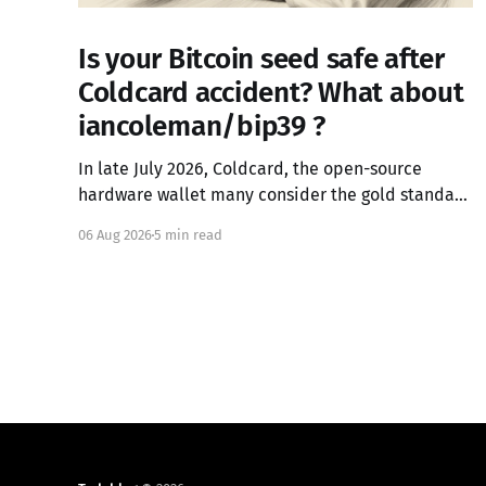
Is your Bitcoin seed safe after
Coldcard accident? What about
iancoleman/bip39 ?
In late July 2026, Coldcard, the open-source
hardware wallet many consider the gold standard
in Bitcoin security, failed in the worst possible
06 Aug 2026
5 min read
way. A firmware integration error from March 2021
had silently replaced the device's hardware
random number generator with a deterministic
software PRNG, seeded only from the