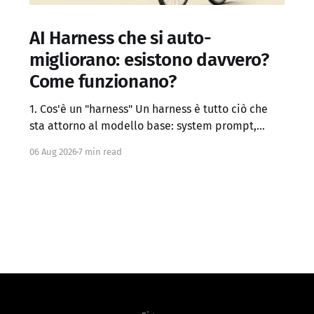
AI Harness che si auto-
migliorano: esistono davvero?
Come funzionano?
1. Cos'è un "harness" Un harness è tutto ciò che
sta attorno al modello base: system prompt,
definizione dei tool, logica di controllo (loop,
06 Aug 2026
7 min read
retry, branching), gestione del contesto, memoria
persistente, sub-agenti, criteri di stop, verifica
dei risultati. Claude Code, Codex, OpenCode e
simili sono di