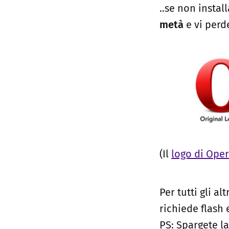
..se non instal
metà
e vi perd
(Il
logo di Ope
Per tutti gli al
richiede flash 
PS: Spargete la