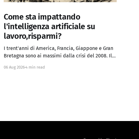
Come sta impattando
l'intelligenza artificiale su
lavoro,risparmi?
I trent'anni di America, Francia, Giappone e Gran
Bretagna sono ai massimi dalla crisi del 2008. Il
Regno Unito ha superato anche i picchi del
06 Aug 2026
4 min read
panico fiscale del 2022. Chi sperava che, a
inflazione domata, i rendimenti tornassero ai
minimi degli anni 2010 ha già avuto la risposta