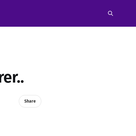
er..
Share