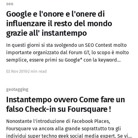
seo
Google e l'onore e l'onere di
influenzare il resto del mondo
grazie all' instantempo
In questi giorni si sta svolgendo un SEO Contest molto
importante organizzato dal Forum GT, lo scopo è molto
semplice, essere primi su Google* con la keyword
"instantempo" entro il 6 dicembre (e rimanerci).
02 Nov 2010
2 min read
Nessuna regola, tutto è lecito. Ora vi risparmio il
discorso fuffoso o morale perché
geotagging
Instantempo ovvero Come fare un
falso Check-in su Foursquare !
Nonostante l'introduzione di Facebook Places,
Foursquare va ancora alla grande soprattutto tra gli
individui super techno geek social media expert. Se vi