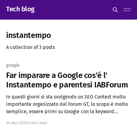
Tech blog
instantempo
A collection of 3 posts
google
Far imparare a Google cos'é l'
Instantempo e parentesi IABForum
In questi giorni si sta svolgendo un SEO Contest molto
importante organizzato dal Forum GT, lo scopo è molto
semplice, essere primi su Google con la keyword
"instantempo" entro il 6 dicembre (e rimanerci).
04 Nov 2010
2 min read
Nessuna regola, tutto è lecito. Sì, ma cos'é l'
Instantempo? L&