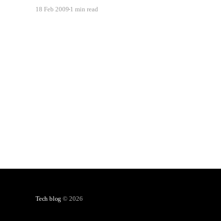
killer(video), ma è anche un'ottima sinergia HTML5 +
18 Feb 2009
1 min read
Freedesktop + Linux La gran parte delle applicazioni
native possono essere scritte in HTML5 + Storage, quindi
Tech blog
© 2026