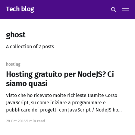
Tech blog
ghost
A collection of 2 posts
hosting
Hosting gratuito per NodeJS? Ci
siamo quasi
Visto che ho ricevuto molte richieste tramite Corso
JavaScript, su come iniziare a programmare e
pubblicare dei progetti con JavaScript / NodeJS ho
deciso di scrivere questo post e spero che possa essere
28 Oct 2016
5 min read
utile. Heroku può essere anche essere controllato via
Dashboard Web, ma il terminale è meno dispersivo