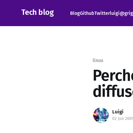
Tech blog
Blog
Github
Twitter
luigi@grig
linux
Perch
diffu
Luigi
02 Jun 200