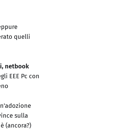
 eppure
ato quelli
li, netbook
egli EEE Pc con
eno
un'adozione
vince sulla
 è (ancora?)