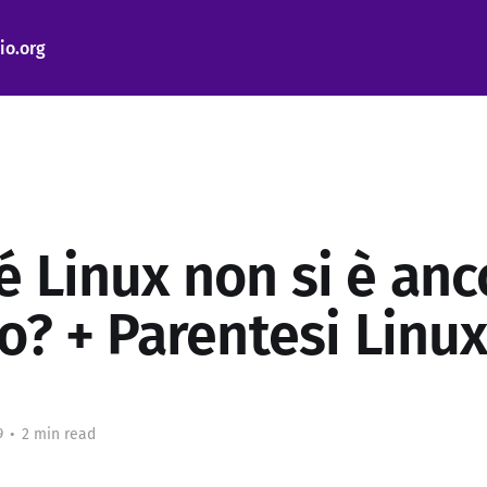
io.org
é Linux non si è anc
so? + Parentesi Linu
9
•
2 min read