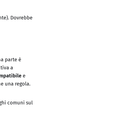
ente). Dovrebbe
a parte è
tiva a
patibile
e
e una regola.
ghi comuni sul