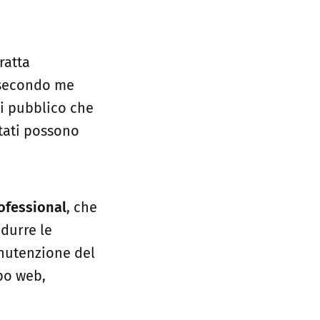
ratta
a secondo me
di pubblico che
ttati possono
ofessional
, che
odurre le
anutenzione del
po web,