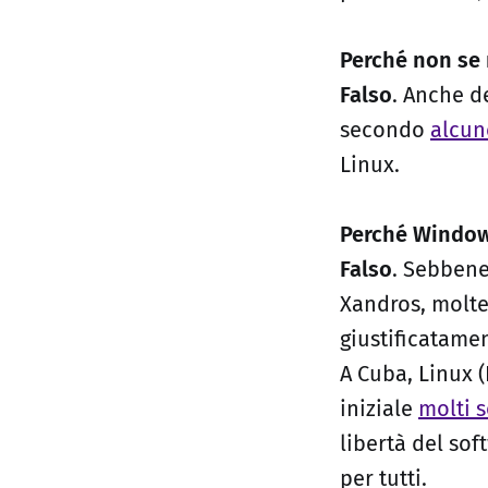
Perché non se 
Falso
. Anche d
secondo
alcun
Linux.
Perché Windows
Falso
. Sebbene
Xandros, molte
giustificatame
A Cuba, Linux 
iniziale
molti 
libertà del so
per tutti.