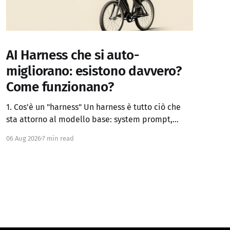
AI Harness che si auto-
migliorano: esistono davvero?
Come funzionano?
1. Cos'è un "harness" Un harness è tutto ciò che
sta attorno al modello base: system prompt,
definizione dei tool, logica di controllo (loop,
06 Aug 2026
7 min read
retry, branching), gestione del contesto, memoria
persistente, sub-agenti, criteri di stop, verifica
dei risultati. Claude Code, Codex, OpenCode e
simili sono di