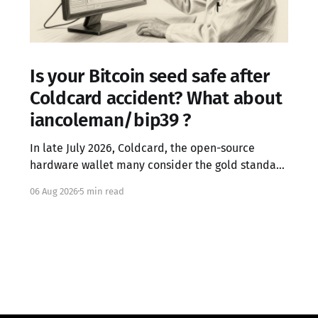
Is your Bitcoin seed safe after
Coldcard accident? What about
iancoleman/bip39 ?
In late July 2026, Coldcard, the open-source
hardware wallet many consider the gold standard
in Bitcoin security, failed in the worst possible
06 Aug 2026
5 min read
way. A firmware integration error from March 2021
had silently replaced the device's hardware
random number generator with a deterministic
software PRNG, seeded only from the