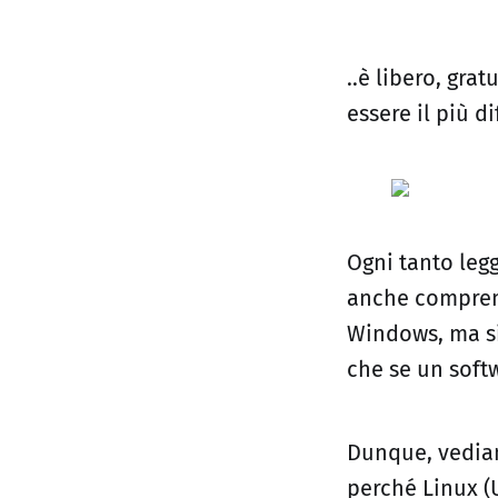
..è libero, gra
essere il più di
Ogni tanto leg
anche comprens
Windows, ma si
che se un soft
Dunque, vediam
perché Linux (