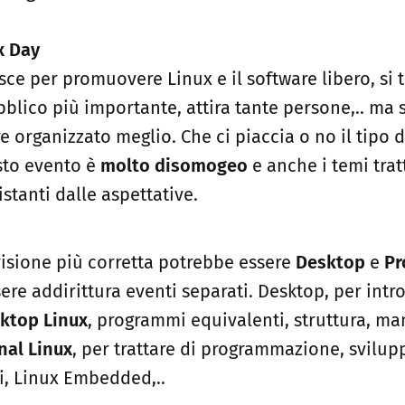
x Day
ce per promuovere Linux e il software libero, si t
bblico più importante, attira tante persone,.. m
 organizzato meglio. Che ci piaccia o no il tipo 
sto evento è
molto disomogeo
e anche i temi tra
stanti dalle aspettative.
visione più corretta potrebbe essere
Desktop
e
Pr
re addirittura eventi separati. Desktop, per intr
ktop Linux
, programmi equivalenti, struttura, m
nal Linux
, per trattare di programmazione, svilup
zi, Linux Embedded,..