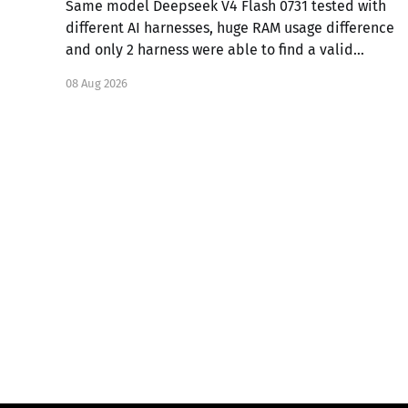
Same model Deepseek V4 Flash 0731 tested with
different AI harnesses, huge RAM usage difference
and only 2 harness were able to find a valid
solution for the task.
08 Aug 2026