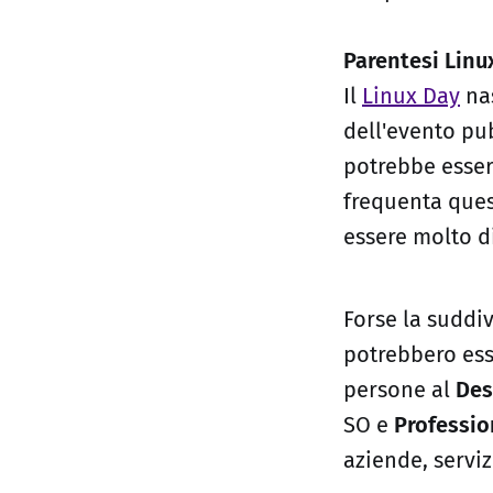
Parentesi Linu
Il
Linux Day
nas
dell'evento pu
potrebbe essere
frequenta que
essere molto di
Forse la suddi
potrebbero esse
persone al
Des
SO e
Professio
aziende, servi