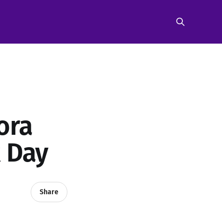
ora
x Day
Share