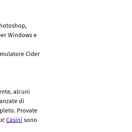
Photoshop,
 per Windows e
emulatore Cider
ente, alcuni
anzate di
pleto. Provate
ux!
Casini
sono