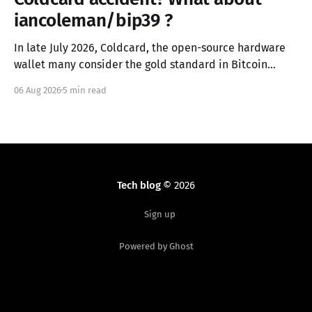
iancoleman/bip39 ?
In late July 2026, Coldcard, the open-source hardware
wallet many consider the gold standard in Bitcoin
security, failed in the worst possible way. A firmware
06 Aug 2026
5 min read
integration error from March 2021 had silently replaced
the device's hardware random number generator with
a deterministic software PRNG, seeded only from the
Tech blog
© 2026
Sign up
Powered by Ghost