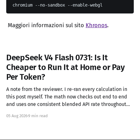
chromium --no-sandbox --enable-webgl
Maggiori informazioni sul sito
Khronos
.
DeepSeek V4 Flash 0731: Is It
Cheaper to Run It at Home or Pay
Per Token?
A note from the reviewer. I re-ran every calculation in
this post myself. The math now checks out end to end
and uses one consistent blended API rate throughout
(see section 4). I couldn't independently verify external
05 Aug 2026
9 min read
claims like the model specs, API pricing, Unsloth's GGUF