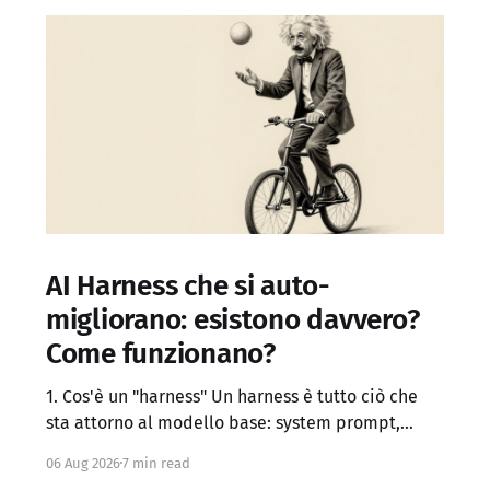
AI Harness che si auto-
migliorano: esistono davvero?
Come funzionano?
1. Cos'è un "harness" Un harness è tutto ciò che
sta attorno al modello base: system prompt,
definizione dei tool, logica di controllo (loop,
06 Aug 2026
7 min read
retry, branching), gestione del contesto, memoria