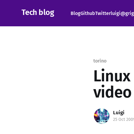
Tech blog
Blog
Github
Twitter
luigi@grig
torino
Linux
video
Luigi
25 Oct 200