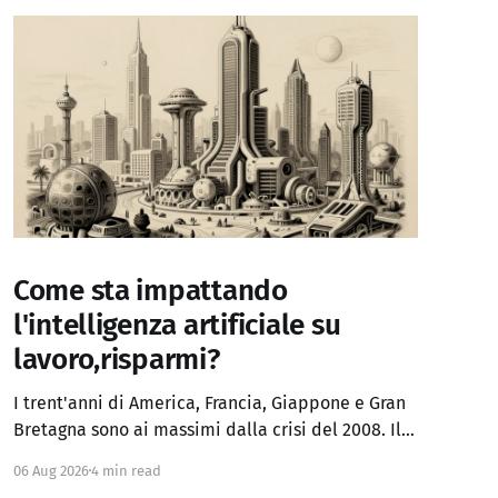
Come sta impattando
l'intelligenza artificiale su
lavoro,risparmi?
I trent'anni di America, Francia, Giappone e Gran
Bretagna sono ai massimi dalla crisi del 2008. Il
Regno Unito ha superato anche i picchi del
06 Aug 2026
4 min read
panico fiscale del 2022. Chi sperava che, a