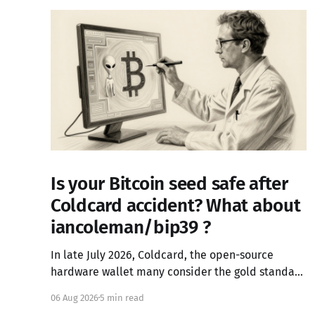
Is your Bitcoin seed safe after
Coldcard accident? What about
iancoleman/bip39 ?
In late July 2026, Coldcard, the open-source
hardware wallet many consider the gold standard
in Bitcoin security, failed in the worst possible
06 Aug 2026
5 min read
way. A firmware integration error from March 2021