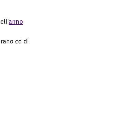
ell'
anno
erano cd di