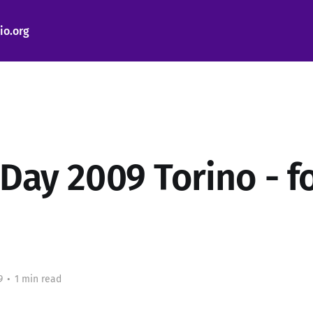
io.org
 Day 2009 Torino - f
9
•
1 min read