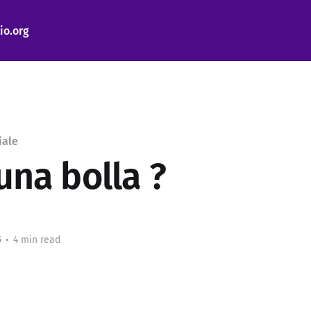
io.org
iale
 una bolla ?
5
•
4 min read