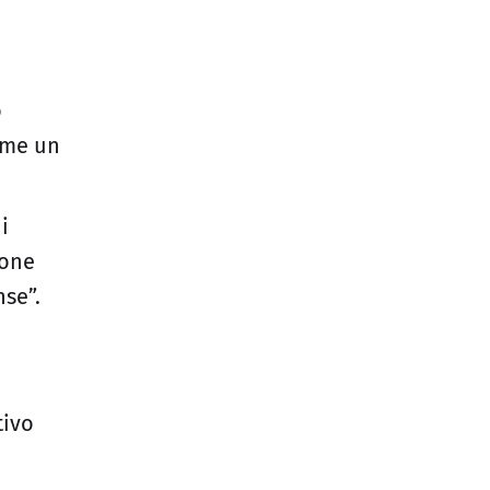
o
come un
i
ione
se”.
tivo