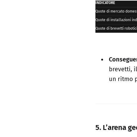
INDICATORE
Quote di mercato domest
Quote di installazioni ind
Quote di brevetti robotic
Consegue
brevetti, 
un ritmo p
5. L’arena ge