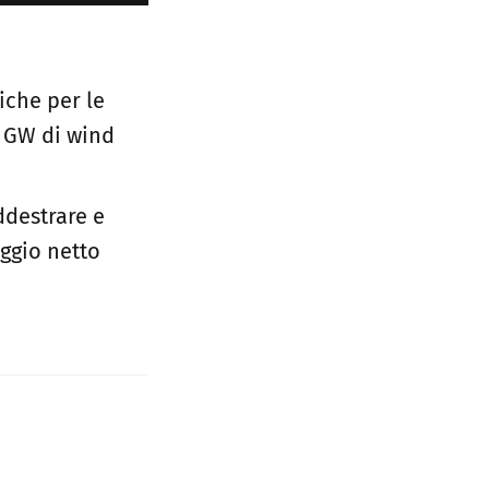
tiche per le
5 GW di wind
ddestrare e
aggio netto