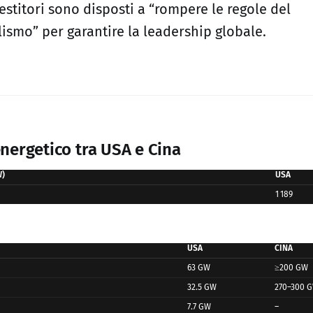
vestitori sono disposti a “rompere le regole del
lismo” per garantire la leadership globale.
 energetico tra USA e Cina
W)
USA
1 189
USA
CINA
63 GW
≥200 GW
32.5 GW
270–300 
7.7 GW
–