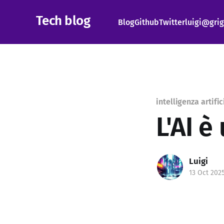
Tech blog
Blog
Github
Twitter
luigi@grig
intelligenza artific
L'AI è
Luigi
13 Oct 202