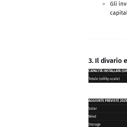
Gli in
capita
3. Il divario
CAPACITÀ INSTALLATA (G
Totale (utility‑scale)
AGGIUNTE PREVISTE 2025
Solar
Wind
Storage