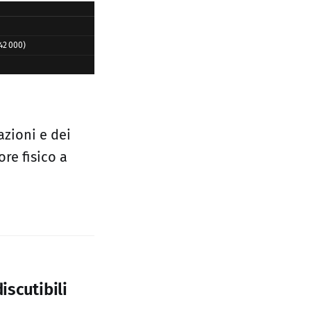
42 000)
azioni e dei
ore fisico a
iscutibili