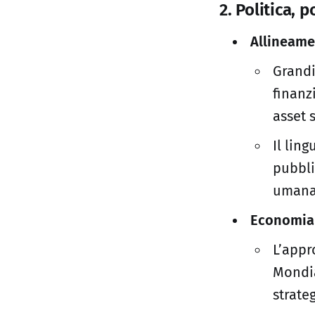
2. Politica, p
Allineame
Grandi
finanz
asset 
Il lin
pubbli
umana”
Economia 
L’appr
Mondia
strate