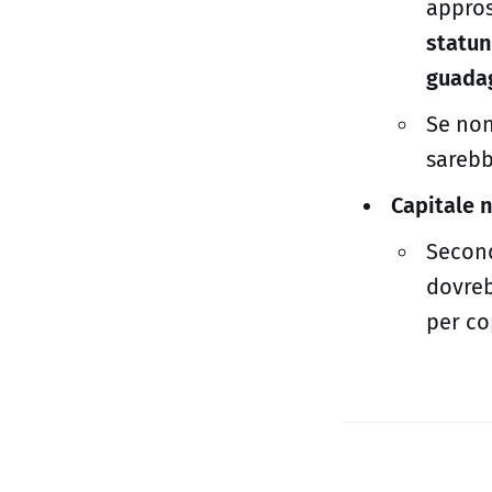
appro
statun
guadag
Se non
sarebb
Capitale 
Second
dovreb
per co