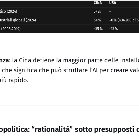
CINA
USA
ico (2024)
57 %
–
ustriali globali (2024)
54 %
~6 % (≈34 200 di 5
i (2005‑2019)
~35 %
~13 %
nza
: la Cina detiene la maggior parte delle install
il che significa che può sfruttare l’AI per creare val
iù rapido.
opolitica: “rationalità” sotto presupposti d