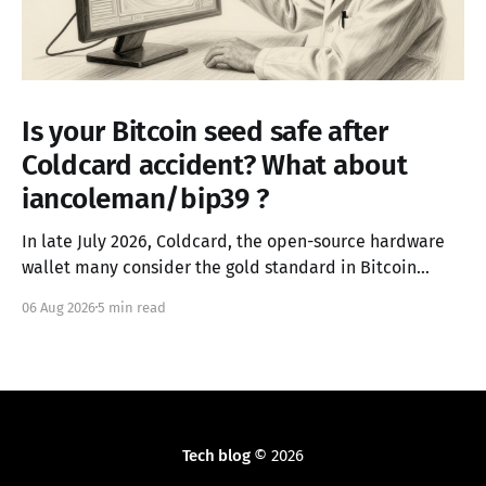
Is your Bitcoin seed safe after
Coldcard accident? What about
iancoleman/bip39 ?
In late July 2026, Coldcard, the open-source hardware
wallet many consider the gold standard in Bitcoin
security, failed in the worst possible way. A firmware
06 Aug 2026
5 min read
integration error from March 2021 had silently replaced
the device's hardware random number generator with
a deterministic software PRNG, seeded only from the
Tech blog
© 2026