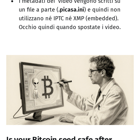
I metadati dei video vengono scritti su
un file a parte (
.picasa.ini
) e quindi non
utilizzano né IPTC né XMP (embedded).
Occhio quindi quando spostate i video.
Is your Bitcoin seed safe after