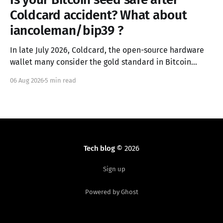
Coldcard accident? What about
iancoleman/bip39 ?
In late July 2026, Coldcard, the open-source hardware
wallet many consider the gold standard in Bitcoin
security, failed in the worst possible way. A firmware
06 Aug 2026
5 min read
integration error from March 2021 had silently replaced
the device's hardware random number generator with
a deterministic software PRNG, seeded only from the
Tech blog
© 2026
Sign up
Powered by Ghost