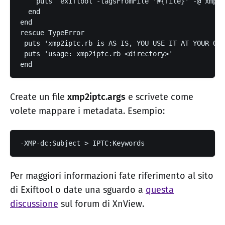
    puts `exiftool -tagsFromFile '#{file}' -@ xmp2i
  end
end
rescue TypeError
 puts 'xmp2iptc.rb is AS IS, YOU USE IT AT YOUR OWN
 puts 'usage: xmp2iptc.rb <directory>'
end
Create un file
xmp2iptc.args
e scrivete come
volete mappare i metadata. Esempio:
-XMP-dc:Subject > IPTC:Keywords
Per maggiori informazioni fate riferimento al sito
di Exiftool o date una sguardo a
questa
discussione
sul forum di XnView.