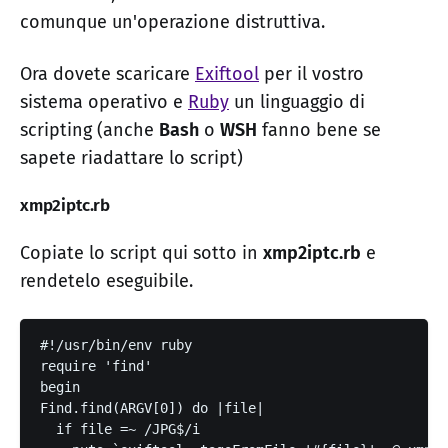
comunque un'operazione distruttiva.
Ora dovete scaricare
Exiftool
per il vostro
sistema operativo e
Ruby
un linguaggio di
scripting (anche
Bash
o
WSH
fanno bene se
sapete riadattare lo script)
xmp2iptc.rb
Copiate lo script qui sotto in
xmp2iptc.rb
e
rendetelo eseguibile.
#!/usr/bin/env ruby
require 'find'
begin
Find.find(ARGV[0]) do |file|
  if file =~ /JPG$/i