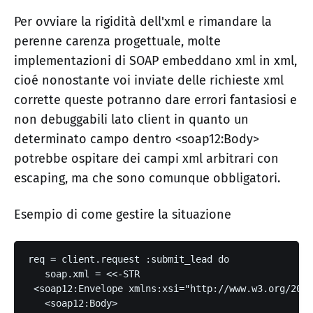
Per ovviare la rigidità dell'xml e rimandare la
perenne carenza progettuale, molte
implementazioni di SOAP embeddano xml in xml,
cioé nonostante voi inviate delle richieste xml
corrette queste potranno dare errori fantasiosi e
non debuggabili lato client in quanto un
determinato campo dentro <soap12:Body>
potrebbe ospitare dei campi xml arbitrari con
escaping, ma che sono comunque obbligatori.
Esempio di come gestire la situazione
req = client.request :submit_lead do
   soap.xml = <<-STR
 <soap12:Envelope xmlns:xsi="http://www.w3.org/2001
   <soap12:Body>