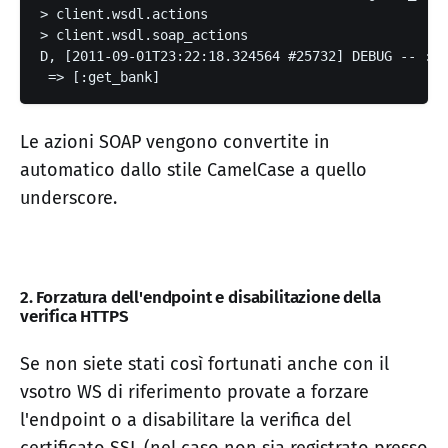
> client.wsdl.actions
> client.wsdl.soap_actions
D, [2011-09-01T23:22:18.324564 #25732] DEBUG -- : H
 => [:get_bank]
Le azioni SOAP vengono convertite in
automatico dallo stile CamelCase a quello
underscore.
2. Forzatura dell'endpoint e disabilitazione della
verifica HTTPS
Se non siete stati così fortunati anche con il
vsotro WS di riferimento provate a forzare
l'endpoint o a disabilitare la verifica del