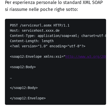
Per esperienza personale lo standard XML SOAP
si riassume nelle poche righe sotto:
POST /serviceurl.asmx HTTP/1.1

Host: servicehost.xxxx.de

Content-Type: application/soap+xml; charset=utf-8

Content-Length: 
length
<?xml version="1.0" encoding="utf-8"?>
<soap12:Envelope xmlns:xsi="
http://www.w3.org/2001/
<soap12:Body>
..
</soap12:Body>
</soap12:Envelope>