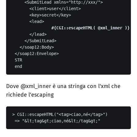
     <SubmitLead xmlns="http://xxx/">
       <client>user</client>
       <key>secret</key>
       <lead>
#{
CGI::escapeHTML( @xml_inner )
}
       </lead>
     </SubmitLead>
   </soap12:Body>
 </soap12:Envelope>
 STR
 end
Dove @xml_inner è una stringa con l'xml che
richiede l'escaping
> CGI::escapeHTML("<tag>ciao,né</tag>")
 => "&lt;tag&gt;ciao,né&lt;/tag&gt;"