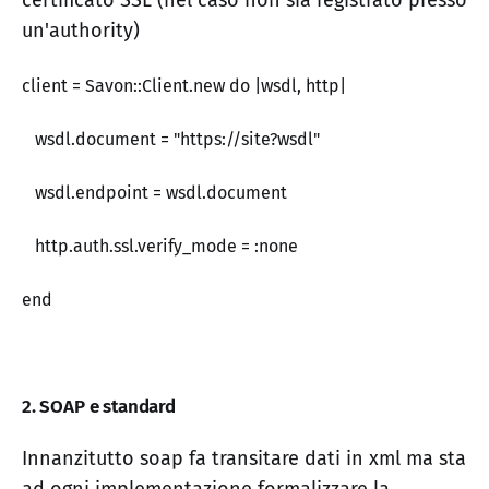
certificato SSL (nel caso non sia registrato presso
un'authority)
client = Savon::Client.new do |wsdl, http|
wsdl.document = "https://site?wsdl"
wsdl.endpoint = wsdl.document
http.auth.ssl.verify_mode = :none
end
2. SOAP e standard
Innanzitutto soap fa transitare dati in xml ma sta