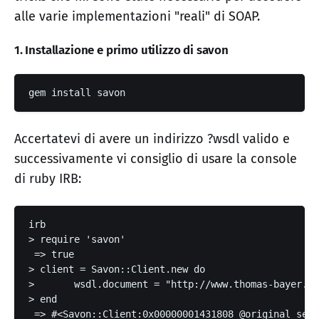
alle varie implementazioni "reali" di SOAP.
1. Installazione e primo utilizzo di savon
gem install savon
Accertatevi di avere un indirizzo ?wsdl valido e
successivamente vi consiglio di usare la console
di ruby IRB:
irb
> require 'savon'
 => true 
> client = Savon::Client.new do
>       wsdl.document = "http://www.thomas-bayer.c
> end
 => #<Savon::Client:0x00000001431808 @original_self