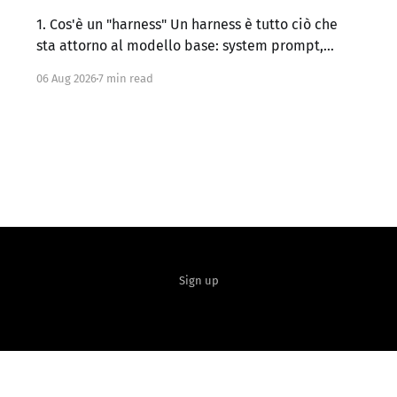
1. Cos'è un "harness" Un harness è tutto ciò che
sta attorno al modello base: system prompt,
definizione dei tool, logica di controllo (loop,
06 Aug 2026
7 min read
retry, branching), gestione del contesto, memoria
persistente, sub-agenti, criteri di stop, verifica
dei risultati. Claude Code, Codex, OpenCode e
simili sono di
Sign up