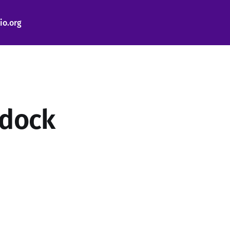
io.org
-dock