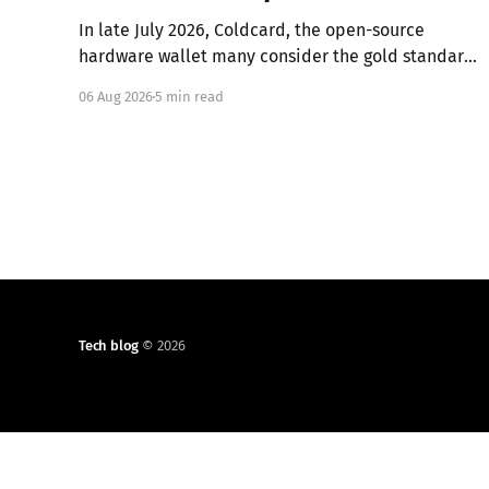
In late July 2026, Coldcard, the open-source
hardware wallet many consider the gold standard
in Bitcoin security, failed in the worst possible
06 Aug 2026
5 min read
way. A firmware integration error from March 2021
had silently replaced the device's hardware
random number generator with a deterministic
software PRNG, seeded only from the
Tech blog
© 2026