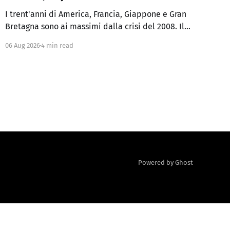
I trent'anni di America, Francia, Giappone e Gran
Bretagna sono ai massimi dalla crisi del 2008. Il
Regno Unito ha superato anche i picchi del
06 Aug 2026
4 min read
panico fiscale del 2022. Chi sperava che, a
inflazione domata, i rendimenti tornassero ai
minimi degli anni 2010 ha già avuto la risposta
Powered by Ghost