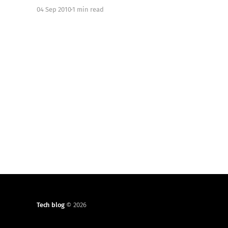
stesso ad offrirne. I dispositivi hardware e i sensori
04 Sep 2010
1 min read
di cui dispone possono trasformarlo in un oggetto
dalle funzionalità più varie. Eccone alcune.
Tech blog
© 2026