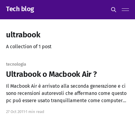
Tech blog
ultrabook
A collection of 1 post
tecnologia
Ultrabook o Macbook Air ?
Il Macbook Air è arrivato alla seconda generazione e ci
sono recensioni autorevoli che affermano come questo
pc può essere usato tranquillamente come computer
da lavoro, soprattutto se la mobilità è importante. Per
27 Oct 2011
1 min read
lo meno per lo sviluppo di applicazioni,
amministrazione remota di server web e un minimo di
grafica.