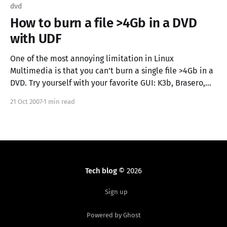
dvd
How to burn a file >4Gb in a DVD
with UDF
One of the most annoying limitation in Linux
Multimedia is that you can't burn a single file >4Gb in a
DVD. Try yourself with your favorite GUI: K3b, Brasero,
Gnomebaker,.. Fortunatly CLI can help in this task. K3b
21 Oct 2007
1 min read
support UDF filesystem but the >4gb limitation is
Tech blog
© 2026
Sign up
Powered by Ghost