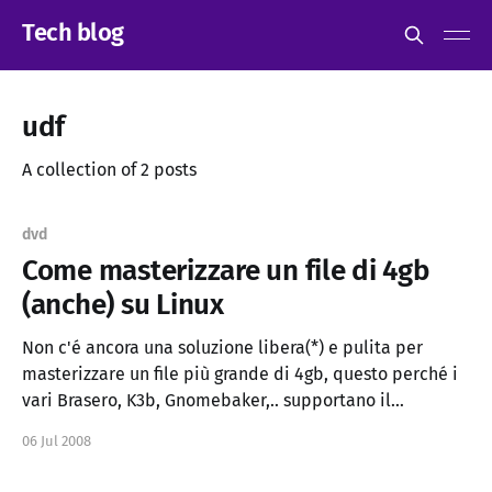
Tech blog
udf
A collection of 2 posts
dvd
Come masterizzare un file di 4gb
(anche) su Linux
Non c'é ancora una soluzione libera(*) e pulita per
masterizzare un file più grande di 4gb, questo perché i
vari Brasero, K3b, Gnomebaker,.. supportano il
filesystem iso e poco quello udf. Malgrado ciò, con un
06 Jul 2008
solo passaggio intermedio si riesce ad ovviare a questo
problema. genisoimage -udf -allow-limited-size