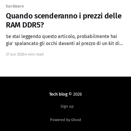
hardware
Quando scenderanno i prezzi delle
RAM DDR5?
Se stai leggendo questo articolo, probabilmente hai
gia' spalancato gli occhi davanti al prezzo di un kit di
RAM DDR5. E non ti biasimo. Un kit 32GB che nel 2024
27 Jun 2026
4 min read
costava 80-100 euro oggi te la cavi con 300-500 euro, se
va bene. In alcuni casi si arriva a
Tech blog
© 2026
Sign up
Powered by Ghost