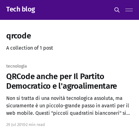
Tech blog
qrcode
A collection of 1 post
tecnologia
QRCode anche per Il Partito
Democratico e l'agroalimentare
Non si tratta di una novità tecnologica assoluta, ma
sicuramente è un piccolo-grande passo in avanti per il
web mobile. Questi "piccoli quadratini bianconeri" si
stanno avendo sempre più successo anche in contesti
29 Jul 2010
2 min read
inusuali e ovviamente lo scopo di questo articolo non è
di parlare della politica del