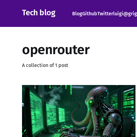
Tech blog
Blog
Github
Twitter
luigi@grig
openrouter
A collection of 1 post