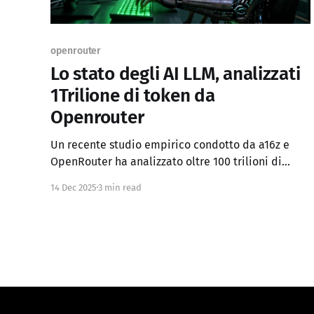
openrouter
Lo stato degli AI LLM, analizzati
1Trilione di token da
Openrouter
Un recente studio empirico condotto da a16z e
OpenRouter ha analizzato oltre 100 trilioni di
token di interazioni con Large Language Models,
14 Dec 2025
3 min read
fornendo la visione più completa mai realizzata
sull'utilizzo reale degli LLM. Questo studio, basato
su dati aggregati dalla piattaforma OpenRouter
che serve milioni di sviluppatori e