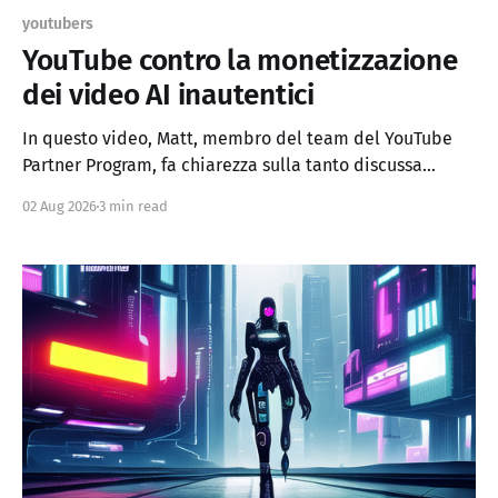
youtubers
YouTube contro la monetizzazione
dei video AI inautentici
In questo video, Matt, membro del team del YouTube
Partner Program, fa chiarezza sulla tanto discussa
policy sui contenuti "inautentici" e risponde ai tanti
02 Aug 2026
3 min read
dubbi dei creator. Il tono è diretto e pratico: niente
tecnicismi, solo regole spiegate bene. Il punto centrale:
la policy non è cambiata Matt