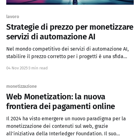
lavoro
Strategie di prezzo per monetizzare
servizi di automazione AI
Nel mondo competitivo dei servizi di automazione AI,
stabilire il prezzo corretto per i progetti è una sfida
comune, soprattutto per i principianti o i proprietari di
04 Nov 2025
3 min read
agenzie AI alle prime armi. Molti sottovalutano i loro
servizi, rischiando di esaurirsi o di attirare clienti di
basso valore, mentre altri li
monetizzazione
Web Monetization: la nuova
frontiera dei pagamenti online
Il 2024 ha visto emergere un nuovo paradigma per la
monetizzazione dei contenuti sul web, grazie
all’iniziativa della Interledger Foundation. Il suo