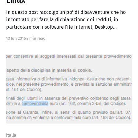
Linux
In questo post raccolgo un po' di disavventure che ho
incontrato per fare la dichiarazione dei redditi, in
particolare con i software File Internet, Desktop
Telematico necessari per la compilazione del modello
13 Jun 2016
3 min read
UNICO. Dopo aver compilato, preparato, controllato,
generato, firmato col PIN, inviato file UNI16.upf, .ccf,
.dgn, alla
italia