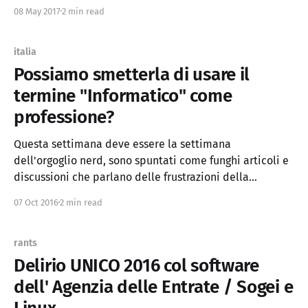
innovative" nella stessa situazione. Dall'altra parte
08 May 2017
2 min read
troviamo informatici che fanno siti a 1€ e altri che
lavorano a 300€/h. Com'é
italia
Possiamo smetterla di usare il
termine "Informatico" come
professione?
Questa settimana deve essere la settimana
dell'orgoglio nerd, sono spuntati come funghi articoli e
discussioni che parlano delle frustrazioni della
professione dell' informatico in Italia, sia nella società,
07 Oct 2016
2 min read
che nel mondo del lavoro. Secondo Google Trends l'
"informatico" è ancora una parola tremendamente
popolare
rants
Delirio UNICO 2016 col software
dell' Agenzia delle Entrate / Sogei e