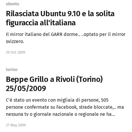
ubuntu
Rilasciata Ubuntu 9.10 e la solita
figuraccia all'italiana
Il mirror italiano del GARR dorme.. ..optato per il mirror
svizzero.
29 Oct 2009
torino
Beppe Grillo a Rivoli (Torino)
25/05/2009
C'è stato un evento con migliaia di persone, 505
persone confermate su Facebook, strade bloccate,.. ma
nessuna tv o giornale nazionale o regionale ne ha
parlato. Parte seconda Cosa è la lista civica a 5 stelle.
27 May 2009
Possibile che in Italia la "sagra del peperone" o i