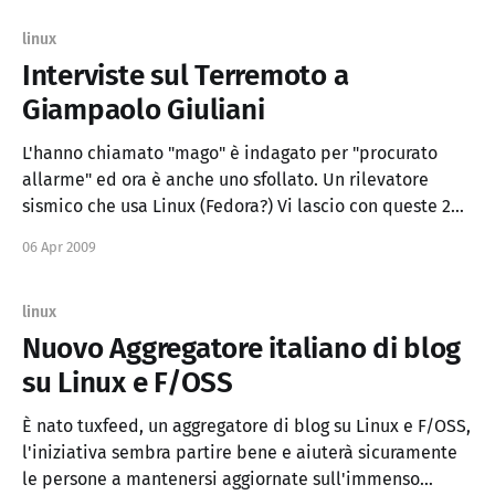
linux
Interviste sul Terremoto a
Giampaolo Giuliani
L'hanno chiamato "mago" è indagato per "procurato
allarme" ed ora è anche uno sfollato. Un rilevatore
sismico che usa Linux (Fedora?) Vi lascio con queste 2
interviste al ricercatore Giampaolo Giuliani. Prima [1] e
06 Apr 2009
dopo [2]. http://www.youtube.com/watch?
v=BfwpB5mPEJM
linux
Nuovo Aggregatore italiano di blog
su Linux e F/OSS
È nato tuxfeed, un aggregatore di blog su Linux e F/OSS,
l'iniziativa sembra partire bene e aiuterà sicuramente
le persone a mantenersi aggiornate sull'immenso