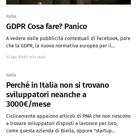
italia
GDPR Cosa fare? Panico
A vedere dalle pubblicità contestuali di Facebook, pare
che la GDPR, la nuova normativa europea per il
trattamento dei dati personali, stia scatenando il
13 Apr 2018
1 min read
panico: ci sono fior fior di improvvisati esperti che per
consulenze su "non si sa che cosa" ti aiutano a risolvere
dei problemi che
italia
Perché in Italia non si trovano
sviluppatori neanche a
3000€/mese
Ciclicamente appaiono articoli di PMA che non riescono
a trovare sviluppatori disposti a lavorare per loro,
come questa azienda di Biella, oppure "startup