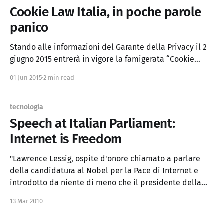
Cookie Law Italia, in poche parole
panico
Stando alle informazioni del Garante della Privacy il 2
giugno 2015 entrerà in vigore la famigerata “Cookie
Law”, che corrisponde al recepimento della direttiva
01 Jun 2015
2 min read
Europea 2009/136/CE e al provvedimento del 8 maggio
2014 sull'acquisizione del consenso ai cookie e per la
protezione dei dati personali. Altrimenti
tecnologia
Speech at Italian Parliament:
Internet is Freedom
"Lawrence Lessig, ospite d'onore chiamato a parlare
della candidatura al Nobel per la Pace di Internet e
introdotto da niente di meno che il presidente della
Camera Gianfranco Fini, non ha deluso.." via: Punto
13 Mar 2010
Informatico