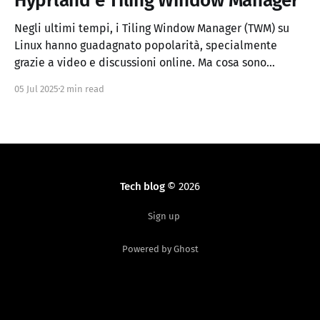
Hyprland e Tiling Window Manager
Negli ultimi tempi, i Tiling Window Manager (TWM) su
Linux hanno guadagnato popolarità, specialmente
grazie a video e discussioni online. Ma cosa sono
esattamente i Tiling Window Manager e perché
05 Jul 2025
2 min read
generano così tanto interesse? In questo articolo,
esploreremo i pro e i contro di questi strumenti e
cercheremo di capire
Tech blog
© 2026
Sign up
Powered by Ghost