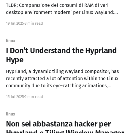
TLDR; Comparazione dei consumi di RAM di vari
desktop environment moderni per Linux Wayland:
Gnome, Hyprland, Niri, LabWC, Cinnamon Wayland
19 Jul 2025
3 min read
Experimental, Sway, configurati con un pannello/dock e
qualche applet base tipo widget di rete, ora corrente e
Syncthing attivo. Linux Desktop Minimale. Ha ancora
linux
senso parlare di RAM ? I
I Don’t Understand the Hyprland
Hype
Hyprland, a dynamic tiling Wayland compositor, has
recently attracted a lot of attention within the Linux
community due to its eye-catching animations,
extensive configurability, and modern Wayland-native
15 Jul 2025
2 min read
features. However, despite its growing popularity, I find
the enthusiasm somewhat puzzling, especially when
considering practical aspects such as resource
linux
consumption and completeness
Non sei abbastanza hacker per