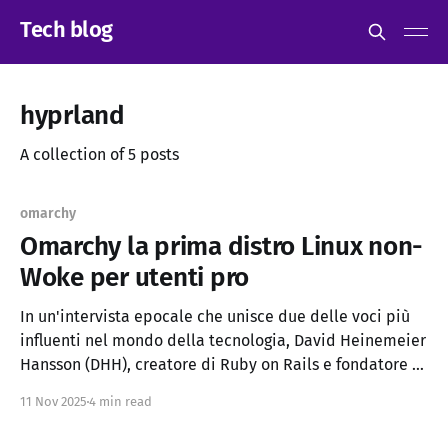
Tech blog
hyprland
A collection of 5 posts
omarchy
Omarchy la prima distro Linux non-
Woke per utenti pro
In un'intervista epocale che unisce due delle voci più
influenti nel mondo della tecnologia, David Heinemeier
Hansson (DHH), creatore di Ruby on Rails e fondatore di
Basecamp, e Lunduke, noto giornalista tech, discutono
11 Nov 2025
4 min read
dello stato attuale del mondo open source, delle
polemiche politiche che lo affliggono, e del