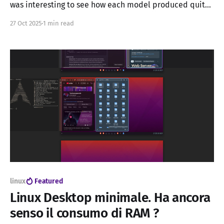
was interesting to see how each model produced quite
different estimates. I know this isn’t a straightforward
27 Oct 2025
1 min read
analysis, but it’s fascinating to observe how these
figures can vary so much. Desktop Environment ChatGPT
(%) Grok (%) Perplexity
linux
Featured
Linux Desktop minimale. Ha ancora
senso il consumo di RAM ?