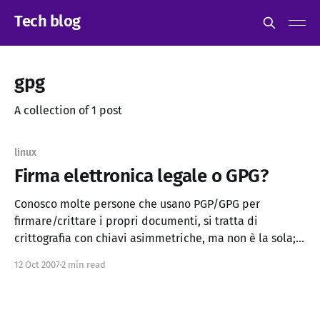
Tech blog
gpg
A collection of 1 post
linux
Firma elettronica legale o GPG?
Conosco molte persone che usano PGP/GPG per
firmare/crittare i propri documenti, si tratta di
crittografia con chiavi asimmetriche, ma non è la sola;
c'é anche quella ufficiale e riconosciuta legalmente che
12 Oct 2007
2 min read
utilizza i lettori e le smartcard. Ho fatto un po' di prove,
giusto per