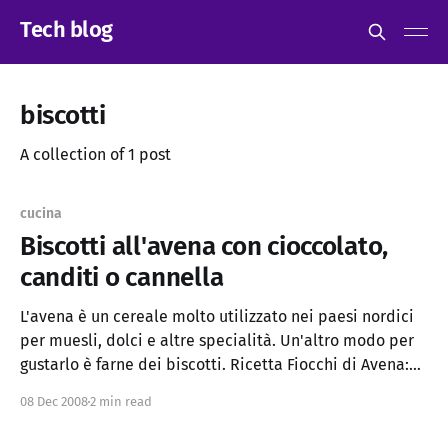
Tech blog
biscotti
A collection of 1 post
cucina
Biscotti all'avena con cioccolato,
canditi o cannella
L'avena è un cereale molto utilizzato nei paesi nordici
per muesli, dolci e altre specialità. Un'altro modo per
gustarlo è farne dei biscotti. Ricetta Fiocchi di Avena:
300g Farina bianca: 100g Farina di Mais: 100g Burro:
08 Dec 2008
2 min read
200g Zucchero: 150g 2 uova 1 pizzico di sale o