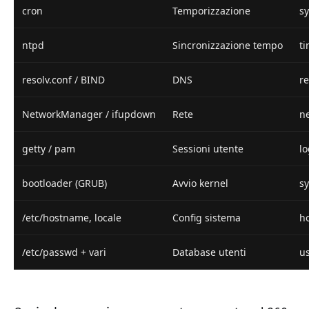
cron
Temporizzazione
s
ntpd
Sincronizzazione tempo
t
resolv.conf / BIND
DNS
r
NetworkManager / ifupdown
Rete
n
getty / pam
Sessioni utente
l
bootloader (GRUB)
Avvio kernel
s
/etc/hostname, locale
Config sistema
h
/etc/passwd + vari
Database utenti
u