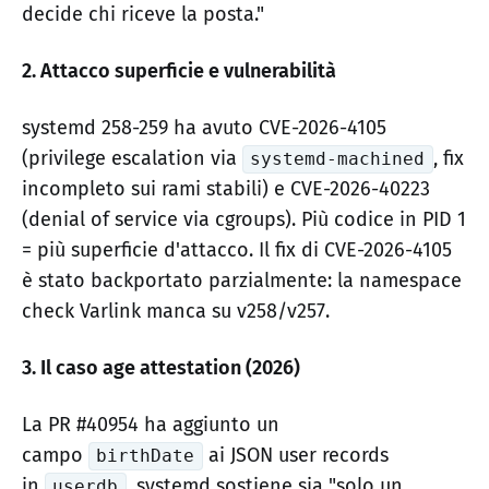
decide chi riceve la posta."
2. Attacco superficie e vulnerabilità
systemd 258-259 ha avuto CVE-2026-4105
(privilege escalation via
, fix
systemd-machined
incompleto sui rami stabili) e CVE-2026-40223
(denial of service via cgroups). Più codice in PID 1
= più superficie d'attacco. Il fix di CVE-2026-4105
è stato backportato parzialmente: la namespace
check Varlink manca su v258/v257.
3. Il caso age attestation (2026)
La PR #40954 ha aggiunto un
campo
ai JSON user records
birthDate
in
. systemd sostiene sia "solo un
userdb