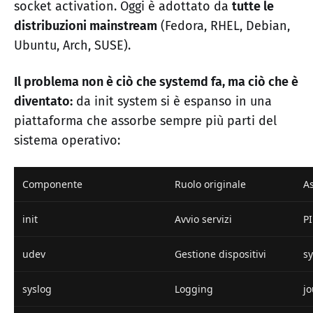
socket activation. Oggi è adottato da
tutte le
distribuzioni mainstream
(Fedora, RHEL, Debian,
Ubuntu, Arch, SUSE).
Il problema non è ciò che systemd fa, ma ciò che è
diventato:
da init system si è espanso in una
piattaforma che assorbe sempre più parti del
sistema operativo:
Componente
Ruolo originale
A
init
Avvio servizi
PI
udev
Gestione dispositivi
s
syslog
Logging
j