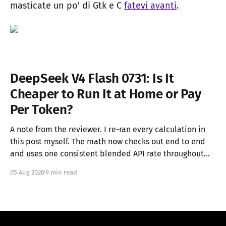
masticate un po' di Gtk e C
fatevi avanti
.
DeepSeek V4 Flash 0731: Is It
Cheaper to Run It at Home or Pay
Per Token?
A note from the reviewer. I re-ran every calculation in
this post myself. The math now checks out end to end
and uses one consistent blended API rate throughout
(see section 4). I couldn't independently verify external
05 Aug 2026
9 min read
claims like the model specs, API pricing, Unsloth's GGUF