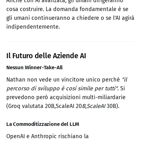
Anche con AI avanzata, gli umani dirigeranno
cosa costruire. La domanda fondamentale è se
gli umani continueranno a chiedere o se l'AI agirà
indipendentemente.
Il Futuro delle Aziende AI
Nessun Winner-Take-All
Nathan non vede un vincitore unico perché
"il
percorso di sviluppo è così simile per tutti"
. Si
prevedono però acquisizioni multi-miliardarie
(Groq valutata 20B,ScaleAI 20
B
,
ScaleAI
30B).
La Commoditizzazione del LLM
OpenAI e Anthropic rischiano la