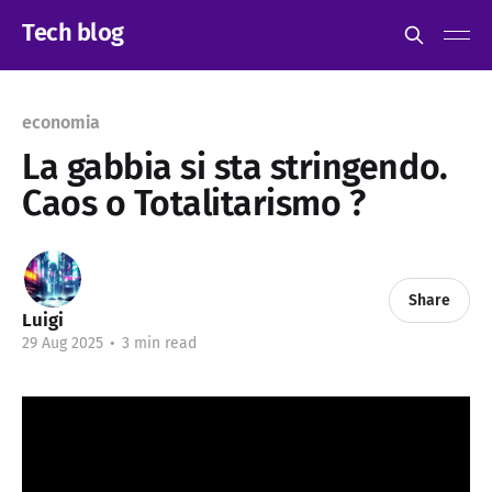
Tech blog
economia
La gabbia si sta stringendo.
Caos o Totalitarismo ?
Share
Luigi
29 Aug 2025
•
3 min read