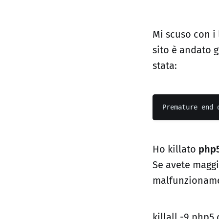
Mi scuso con i 
sito è andato g
stata:
Premature end 
Ho killato
php5
Se avete maggio
malfunzioname
killall -9 php5.