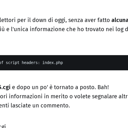
lettori per il down di oggi, senza aver fatto
alcun
iù e l'unica informazione che ho trovato nei log 
of script headers: index.php
.cgi
e dopo un po' è tornato a posto. Bah!
ri informazioni in merito o volete segnalare altr
nti lasciate un commento.
cgi