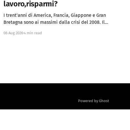
lavoro,risparmi?
I trent'anni di America, Francia, Giappone e Gran
Bretagna sono ai massimi dalla crisi del 2008. Il
Regno Unito ha superato anche i picchi del
06 Aug 2026
4 min read
panico fiscale del 2022. Chi sperava che, a
inflazione domata, i rendimenti tornassero ai
minimi degli anni 2010 ha già avuto la risposta
Powered by Ghost