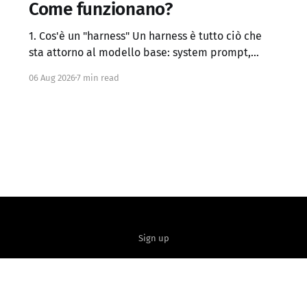
Come funzionano?
1. Cos'è un "harness" Un harness è tutto ciò che
sta attorno al modello base: system prompt,
definizione dei tool, logica di controllo (loop,
06 Aug 2026
7 min read
retry, branching), gestione del contesto, memoria
persistente, sub-agenti, criteri di stop, verifica
dei risultati. Claude Code, Codex, OpenCode e
simili sono di
Sign up