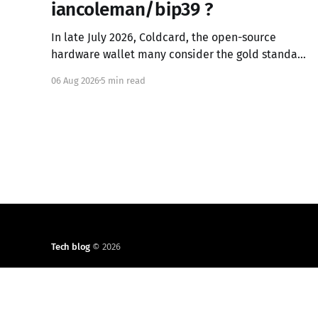
iancoleman/bip39 ?
In late July 2026, Coldcard, the open-source
hardware wallet many consider the gold standard
in Bitcoin security, failed in the worst possible
06 Aug 2026
5 min read
way. A firmware integration error from March 2021
had silently replaced the device's hardware
random number generator with a deterministic
software PRNG, seeded only from the
Tech blog
© 2026