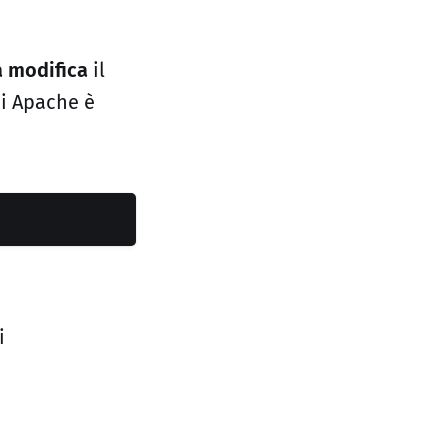
a modifica
il
di Apache è
i