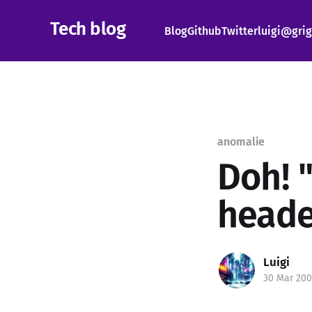
Tech blog
Blog
Github
Twitter
luigi@grig
anomalie
Doh! 
heade
Luigi
30 Mar 200