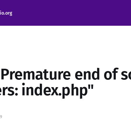
io.org
"Premature end of s
rs: index.php"
9