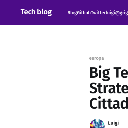
Tech blog
Blog
Github
Twitter
luigi@grig
europa
Big T
Strate
Cittad
Luigi