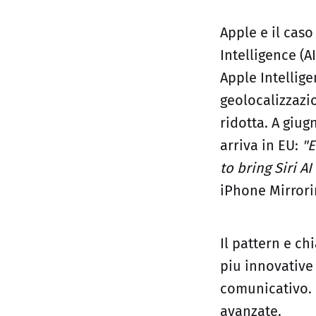
Apple e il cas
Intelligence (A
Apple Intellig
geolocalizzazi
ridotta. A giu
arriva in EU:
"E
to bring Siri A
iPhone Mirrori
Il pattern e ch
piu innovative
comunicativo. D
avanzate.