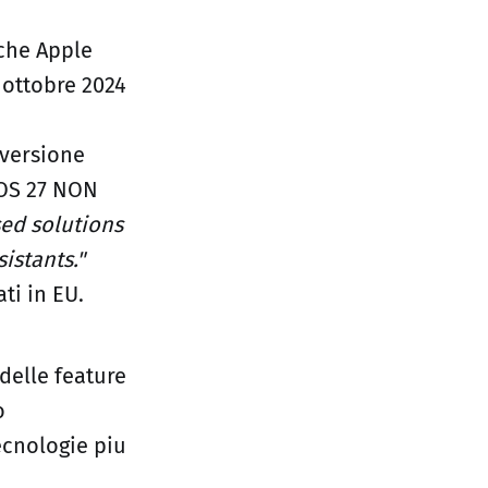
 che Apple
A ottobre 2024
 versione
dOS 27 NON
sed solutions
sistants."
ti in EU.
 delle feature
o
tecnologie piu