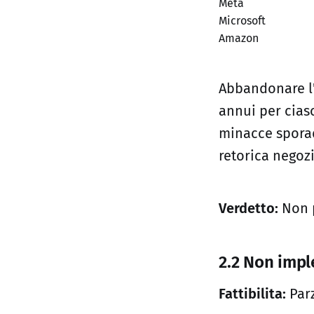
Meta
Microsoft
Amazon
Abbandonare l'
annui per cias
minacce sporad
retorica negozi
Verdetto:
Non p
2.2 Non impl
Fattibilita:
Parz