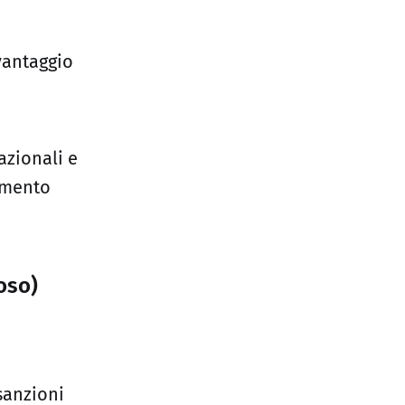
vantaggio
azionali e
amento
oso)
sanzioni